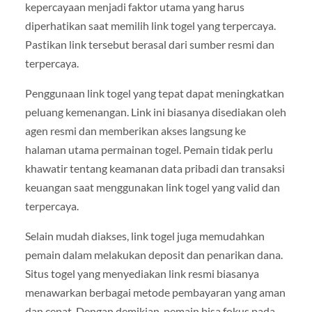
kepercayaan menjadi faktor utama yang harus
diperhatikan saat memilih link togel yang terpercaya.
Pastikan link tersebut berasal dari sumber resmi dan
terpercaya.
Penggunaan link togel yang tepat dapat meningkatkan
peluang kemenangan. Link ini biasanya disediakan oleh
agen resmi dan memberikan akses langsung ke
halaman utama permainan togel. Pemain tidak perlu
khawatir tentang keamanan data pribadi dan transaksi
keuangan saat menggunakan link togel yang valid dan
terpercaya.
Selain mudah diakses, link togel juga memudahkan
pemain dalam melakukan deposit dan penarikan dana.
Situs togel yang menyediakan link resmi biasanya
menawarkan berbagai metode pembayaran yang aman
dan cepat. Dengan demikian, pemain bisa fokus pada