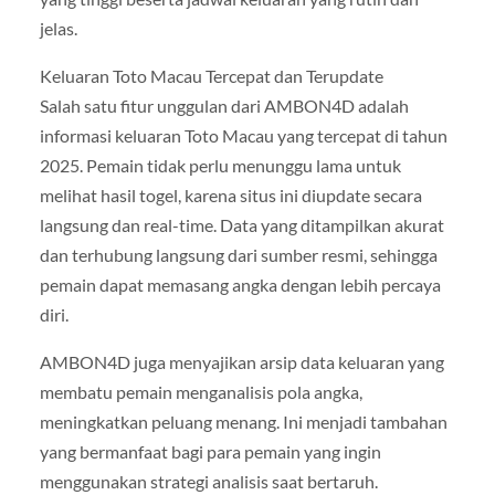
jelas.
Keluaran Toto Macau Tercepat dan Terupdate
Salah satu fitur unggulan dari AMBON4D adalah
informasi keluaran Toto Macau yang tercepat di tahun
2025. Pemain tidak perlu menunggu lama untuk
melihat hasil togel, karena situs ini diupdate secara
langsung dan real-time. Data yang ditampilkan akurat
dan terhubung langsung dari sumber resmi, sehingga
pemain dapat memasang angka dengan lebih percaya
diri.
AMBON4D juga menyajikan arsip data keluaran yang
membatu pemain menganalisis pola angka,
meningkatkan peluang menang. Ini menjadi tambahan
yang bermanfaat bagi para pemain yang ingin
menggunakan strategi analisis saat bertaruh.