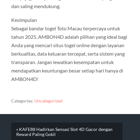
dan saling mendukung.
Kesimpulan
Sebagai bandar togel Toto Macau terpercaya untuk
tahun 2025, AMBON4D adalah pilihan yang ideal bagi
Anda yang mencari situs togel online dengan layanan
berkualitas, data keluaran tercepat, serta sistem yang
transparan. Jangan lewatkan kesempatan untuk
mendapatkan keuntungan besar setiap hari hanya di
AMBON4D!
Categories:
Uncategorized
« KAFE88 Hadirkan Sensasi Slot 4D Gacor dengan
Reward Paling Gokil