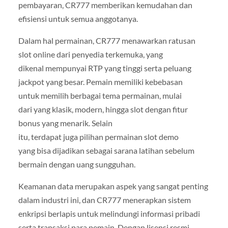
pembayaran, CR777 memberikan kemudahan dan
efisiensi untuk semua anggotanya.
Dalam hal permainan, CR777 menawarkan ratusan
slot online dari penyedia terkemuka, yang
dikenal mempunyai RTP yang tinggi serta peluang
jackpot yang besar. Pemain memiliki kebebasan
untuk memilih berbagai tema permainan, mulai
dari yang klasik, modern, hingga slot dengan fitur
bonus yang menarik. Selain
itu, terdapat juga pilihan permainan slot demo
yang bisa dijadikan sebagai sarana latihan sebelum
bermain dengan uang sungguhan.
Keamanan data merupakan aspek yang sangat penting
dalam industri ini, dan CR777 menerapkan sistem
enkripsi berlapis untuk melindungi informasi pribadi
serta transaksi para pemain. Dengan lisensi resmi