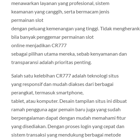
menawarkan layanan yang profesional, sistem
keamanan yang canggih, serta bermacam jenis
permainan slot
dengan peluang kemenangan yang tinggi. Tidak mengheran
bila banyak penggemar permainan slot
online menjadikan CR777
sebagai pilihan utama mereka, sebab kenyamanan dan
transparansi adalah prioritas penting.
Salah satu kelebihan CR777 adalah teknologi situs
yang responsif dan mudah diakses dari berbagai
perangkat, termasuk smartphone,
tablet, atau komputer. Desain tampilan situs ini dibuat
ramah pengguna agar pemain baru juga yang sudah
berpengalaman dapat dengan mudah memahami fitur
yang disediakan. Dengan proses login yang cepat dan
sistem transaksi yang mendukung berbagai metode