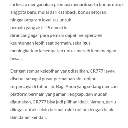
ini kerap mengadakan promosi menarik serta bonus untuk
anggota baru, mulai dari cashback, bonus setoran,
hingga program loyalitas untuk
pemain yang aktif. Promosi ini
dirancang agar para pemain dapat memperoleh
keuntungan lebih saat bermain, sekaligus
meningkatkan kesempatan untuk meraih kemenangan
besar.
Dengan semua kelebihan yang disajikan, CR777 layak
disebut sebagai pusat permainan slot online
terpercaya di tahun ini. Bagi Anda yang sedang mencari
platform bermain yang aman, lengkap, dan mudah
digunakan, CR777 bisa jadi pilihan ideal. Namun, perlu
diingat untuk selalu bermain slot online dengan bijak
dan dalam kendali.