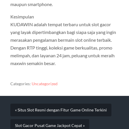
maupun smartphone.
Kesimpulan
KUDAWIN adalah tempat terbaru untuk slot gacor
yang layak dipertimbangkan bagi siapa saja yang ingin
merasakan pengalaman bermain slot online terbaik.
Dengan RTP tinggi, koleksi game berkualitas, promo
melimpah, dan layanan 24 jam, peluang untuk meraih
maxwin semakin besar.
Categories:
Uncategorized
« Situs Slot Resmi dengan Fitur Game Online Terkini
Slot Gacor Pusat Game Jackpot Cepat »