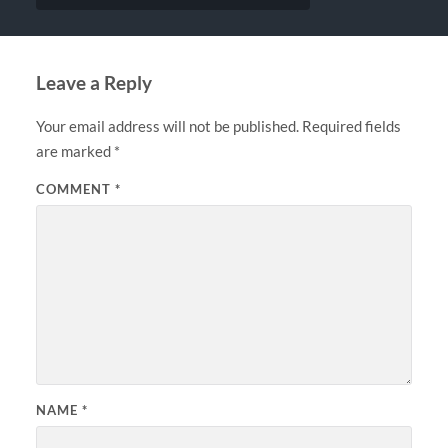
Leave a Reply
Your email address will not be published.
Required fields
are marked
*
COMMENT
*
NAME
*