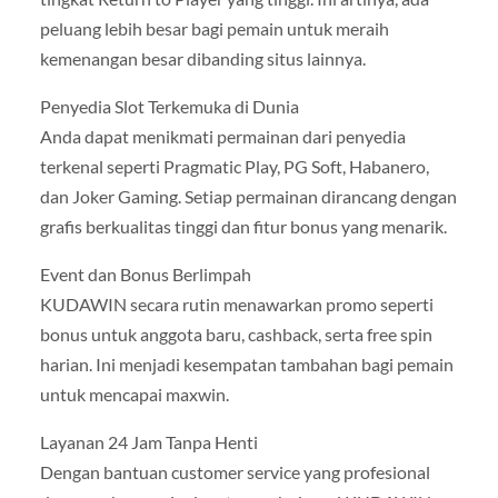
peluang lebih besar bagi pemain untuk meraih
kemenangan besar dibanding situs lainnya.
Penyedia Slot Terkemuka di Dunia
Anda dapat menikmati permainan dari penyedia
terkenal seperti Pragmatic Play, PG Soft, Habanero,
dan Joker Gaming. Setiap permainan dirancang dengan
grafis berkualitas tinggi dan fitur bonus yang menarik.
Event dan Bonus Berlimpah
KUDAWIN secara rutin menawarkan promo seperti
bonus untuk anggota baru, cashback, serta free spin
harian. Ini menjadi kesempatan tambahan bagi pemain
untuk mencapai maxwin.
Layanan 24 Jam Tanpa Henti
Dengan bantuan customer service yang profesional