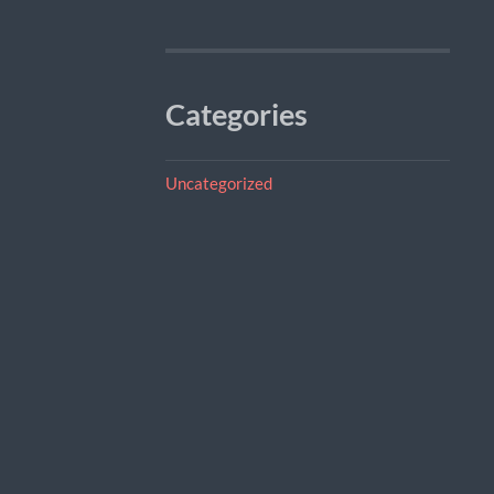
Categories
Uncategorized