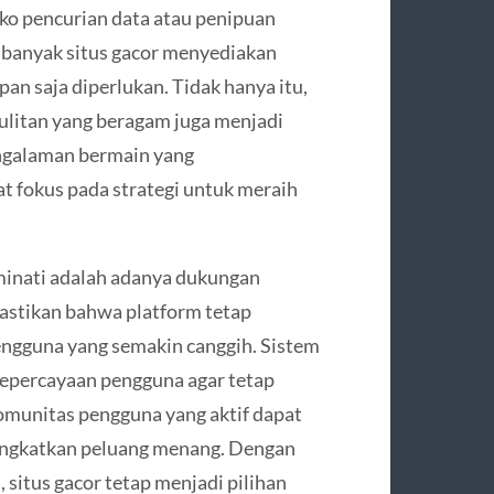
iko pencurian data atau penipuan
, banyak situs gacor menyediakan
an saja diperlukan. Tidak hanya itu,
ulitan yang beragam juga menjadi
engalaman bermain yang
 fokus pada strategi untuk meraih
iminati adalah adanya dukungan
mastikan bahwa platform tetap
gguna yang semakin canggih. Sistem
kepercayaan pengguna agar tetap
omunitas pengguna yang aktif dapat
ingkatkan peluang menang. Dengan
 situs gacor tetap menjadi pilihan