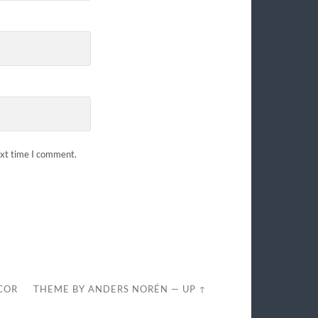
ext time I comment.
COR
THEME BY
ANDERS NORÉN
—
UP ↑