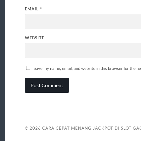
EMAIL
*
WEBSITE
Save my name, email, and website in this browser for the n
© 2026
CARA CEPAT MENANG JACKPOT DI SLOT GA