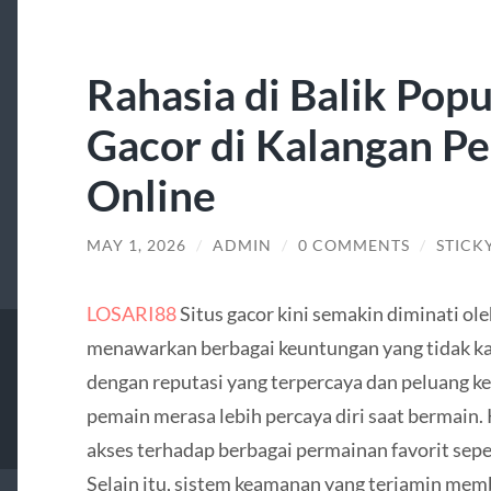
Rahasia di Balik Popu
Gacor di Kalangan P
Online
MAY 1, 2026
/
ADMIN
/
0 COMMENTS
/
STICK
LOSARI88
Situs gacor kini semakin diminati ol
menawarkan berbagai keuntungan yang tidak kal
dengan reputasi yang terpercaya dan peluang 
pemain merasa lebih percaya diri saat bermain
akses terhadap berbagai permainan favorit seper
Selain itu, sistem keamanan yang terjamin me