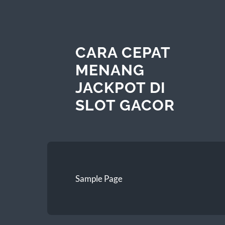
CARA CEPAT
MENANG
JACKPOT DI
SLOT GACOR
Sample Page