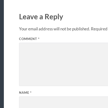
Leave a Reply
Your email address will not be published.
Required 
COMMENT
*
NAME
*