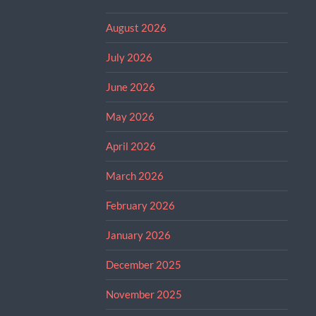
August 2026
July 2026
June 2026
May 2026
April 2026
March 2026
February 2026
January 2026
December 2025
November 2025