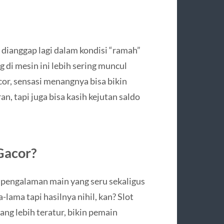
ng dianggap lagi dalam kondisi “ramah”
di mesin ini lebih sering muncul
acor, sensasi menangnya bisa bikin
, tapi juga bisa kasih kejutan saldo
Gacor?
pengalaman main yang seru sekaligus
ama tapi hasilnya nihil, kan? Slot
ng lebih teratur, bikin pemain