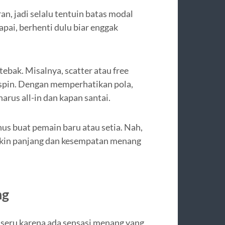
an, jadi selalu tentuin batas modal
pai, berhenti dulu biar enggak
tebak. Misalnya, scatter atau free
i spin. Dengan memperhatikan pola,
arus all-in dan kapan santai.
nus buat pemain baru atau setia. Nah,
akin panjang dan kesempatan menang
ng
ih seru karena ada sensasi menang yang