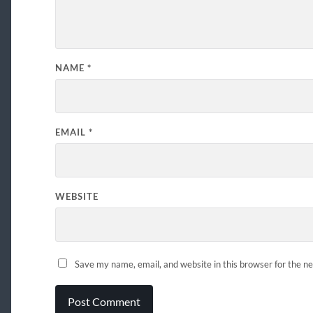
NAME
*
EMAIL
*
WEBSITE
Save my name, email, and website in this browser for the n