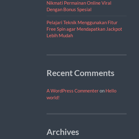
Nikmati Permainan Online Viral
Dengan Bonus Spesial
Pelajari Teknik Menggunakan Fitur
Free Spin agar Mendapatkan Jackpot
Lebih Mudah
Recent Comments
A WordPress Commenter
on
Hello
world!
Archives