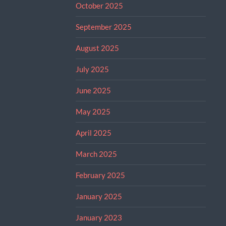
October 2025
September 2025
August 2025
July 2025
June 2025
May 2025
April 2025
March 2025
February 2025
January 2025
January 2023