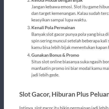
Kelola Modal dengan Bijak
Jangan kebawa emosi. Slot itu game hibur
dan target kemenangan. Kalau sudah terca
keasyikan sampai lupa waktu.
Kenali Pola Permainan
Banyak slot gacor punya pola yang bisa di
spin sering muncul setelah beberapa kal
kamu bisa lebih bijak menentukan kapan h
Gunakan Bonus & Promo
Situs slot online biasanya suka ngasih bo
manfaatin promo ini biar modal kamu m
jadi lebih gede.
Slot Gacor, Hiburan Plus Pelua
Intinya, slot gacor itu bikin permainan jadi leb