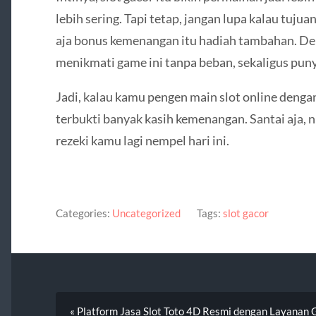
lebih sering. Tapi tetap, jangan lupa kalau tuj
aja bonus kemenangan itu hadiah tambahan. De
menikmati game ini tanpa beban, sekaligus pun
Jadi, kalau kamu pengen main slot online dengan 
terbukti banyak kasih kemenangan. Santai aja, n
rezeki kamu lagi nempel hari ini.
Categories:
Uncategorized
Tags:
slot gacor
« Platform Jasa Slot Toto 4D Resmi dengan Layanan