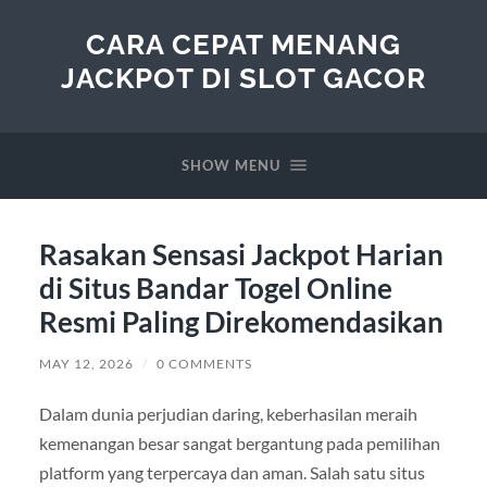
CARA CEPAT MENANG
JACKPOT DI SLOT GACOR
SHOW MENU
Rasakan Sensasi Jackpot Harian
di Situs Bandar Togel Online
Resmi Paling Direkomendasikan
MAY 12, 2026
/
0 COMMENTS
Dalam dunia perjudian daring, keberhasilan meraih
kemenangan besar sangat bergantung pada pemilihan
platform yang terpercaya dan aman. Salah satu situs