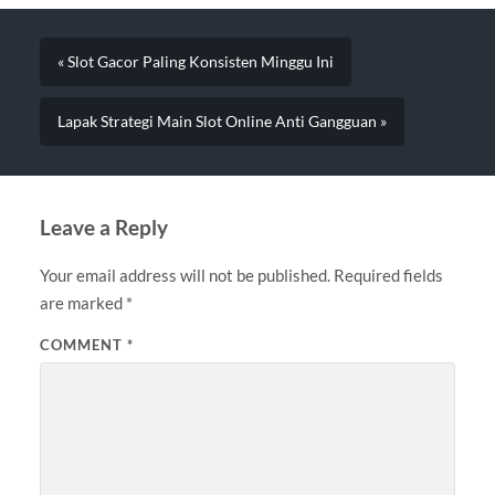
« Slot Gacor Paling Konsisten Minggu Ini
Lapak Strategi Main Slot Online Anti Gangguan »
Leave a Reply
Your email address will not be published.
Required fields
are marked
*
COMMENT
*