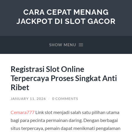
CARA CEPAT MENANG
JACKPOT DI SLOT GACOR
SHOW MENU
Registrasi Slot Online
Terpercaya Proses Singkat Anti
Ribet
JANUARY 11, 2026
/
0 COMMENTS
Cemara777
Link slot menjadi salah satu pilihan utama
bagi para pecinta permainan daring. Dengan berbagai
situs terpercaya, pemain dapat menikmati pengalaman