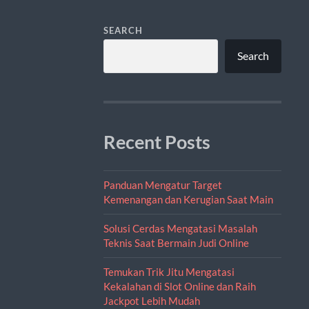
SEARCH
Search
Recent Posts
Panduan Mengatur Target
Kemenangan dan Kerugian Saat Main
Solusi Cerdas Mengatasi Masalah
Teknis Saat Bermain Judi Online
Temukan Trik Jitu Mengatasi
Kekalahan di Slot Online dan Raih
Jackpot Lebih Mudah