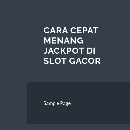
CARA CEPAT
MENANG
JACKPOT DI
SLOT GACOR
Sample Page