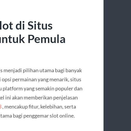
ot di Situs
untuk Pemula
us menjadi pilihan utama bagi banyak
opsi permainan yang menarik, situs
tu platform yang semakin populer dan
kel ini akan memberikan penjelasan
8
, mencakup fitur, kelebihan, serta
utama bagi penggemar slot online.