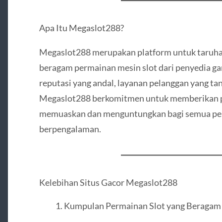
Apa Itu Megaslot288?
Megaslot288 merupakan platform untuk taruha
beragam permainan mesin slot dari penyedia gam
reputasi yang andal, layanan pelanggan yang tan
Megaslot288 berkomitmen untuk memberikan 
memuaskan dan menguntungkan bagi semua pem
berpengalaman.
Kelebihan Situs Gacor Megaslot288
Kumpulan Permainan Slot yang Beragam 