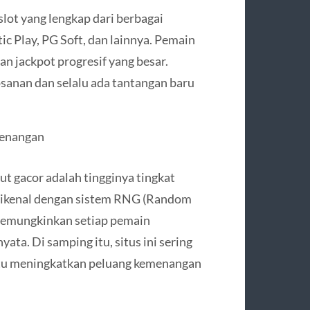
ot yang lengkap dari berbagai
c Play, PG Soft, dan lainnya. Pemain
an jackpot progresif yang besar.
sanan dan selalu ada tantangan baru
menangan
ut gacor adalah tingginya tingkat
dikenal dengan sistem RNG (Random
memungkinkan setiap pemain
ta. Di samping itu, situs ini sering
u meningkatkan peluang kemenangan