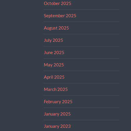
October 2025
September 2025
August 2025
July 2025
June 2025
May 2025
April 2025
March 2025
February 2025
January 2025
January 2023