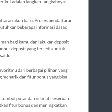
rikut adalah langkah-langkahnya:
ftaran akun baru. Proses pendaftaran
utuhkan beberapa informasi dasar.
aman bagi kamu dan lakukan deposit
onus deposit yang tersedia untuk
saldo.
favoritmu dari berbagai pilihan yang
 menarik dan fitur bonus yang bisa
n tombol putar dan nikmati keseruan
kan fitur bonus dan meningkatkan