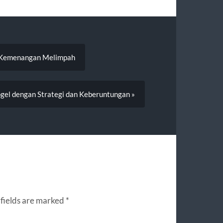
an Kemenangan Melimpah
gel dengan Strategi dan Keberuntungan »
fields are marked
*