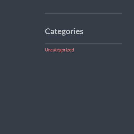
Categories
Uncategorized