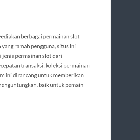
yediakan berbagai permainan slot
 yang ramah pengguna, situs ini
enis permainan slot dari
epatan transaksi, koleksi permainan
orm ini dirancang untuk memberikan
enguntungkan, baik untuk pemain
D