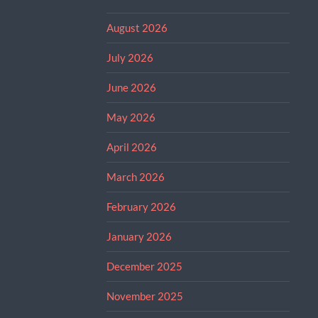
August 2026
July 2026
June 2026
May 2026
April 2026
March 2026
February 2026
January 2026
December 2025
November 2025