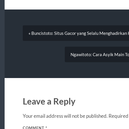
« Buncistoto: Situs Gacor yang Selalu Menghadirk
Ngawitoto: Cara Asyik Main To
Leave a Reply
Your email address will not be published.
Required 
COMMENT
*