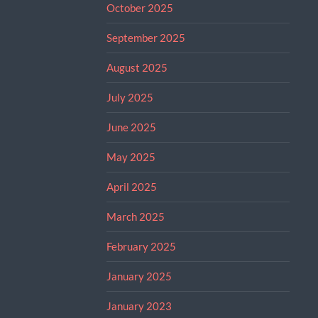
October 2025
September 2025
August 2025
July 2025
June 2025
May 2025
April 2025
March 2025
February 2025
January 2025
January 2023