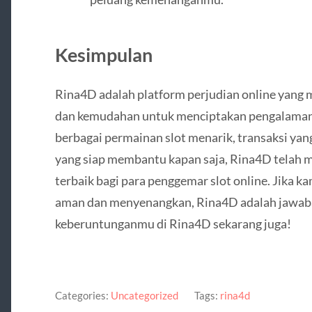
Kesimpulan
Rina4D adalah platform perjudian online yang
dan kemudahan untuk menciptakan pengalaman 
berbagai permainan slot menarik, transaksi yan
yang siap membantu kapan saja, Rina4D telah m
terbaik bagi para penggemar slot online. Jika 
aman dan menyenangkan, Rina4D adalah jawaban
keberuntunganmu di Rina4D sekarang juga!
Categories:
Uncategorized
Tags:
rina4d