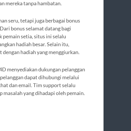
an mereka tanpa hambatan.
n seru, tetapi juga berbagai bonus
Dari bonus selamat datang bagi
pemain setia, situs ini selalu
kan hadiah besar. Selain itu,
t dengan hadiah yang menggiurkan.
a4D menyediakan dukungan pelanggan
 pelanggan dapat dihubungi melalui
chat dan email. Tim support selalu
ap masalah yang dihadapi oleh pemain.