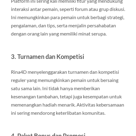
Platform ini sering kali memiliki fitur yang mendukung
interaksi antar pemain, seperti forum atau grup diskusi.
Ini memungkinkan para pemain untuk berbagi strategi,
pengalaman, dan tips, serta menjalin persahabatan
dengan orang lain yang memiliki minat serupa.
3.
Turnamen dan Kompetisi
Rina4D menyelenggarakan turnamen dan kompetisi
reguler yang memungkinkan pemain untuk bersaing
satu sama lain. Ini tidak hanya memberikan
kesenangan tambahan, tetapi juga kesempatan untuk
memenangkan hadiah menarik. Aktivitas kebersamaan
ini sering mendorong keterlibatan komunitas.
4.
Paket Bonus dan Promosi