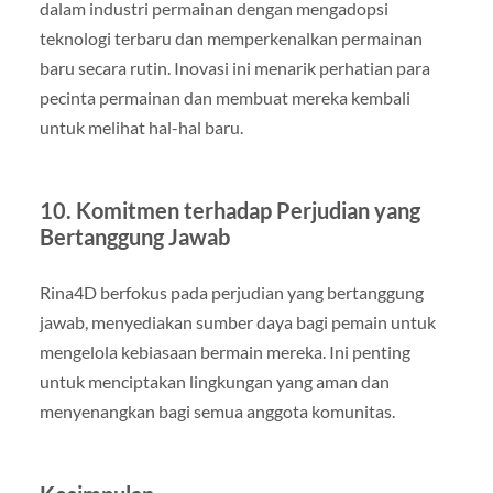
dalam industri permainan dengan mengadopsi
teknologi terbaru dan memperkenalkan permainan
baru secara rutin. Inovasi ini menarik perhatian para
pecinta permainan dan membuat mereka kembali
untuk melihat hal-hal baru.
10.
Komitmen terhadap Perjudian yang
Bertanggung Jawab
Rina4D berfokus pada perjudian yang bertanggung
jawab, menyediakan sumber daya bagi pemain untuk
mengelola kebiasaan bermain mereka. Ini penting
untuk menciptakan lingkungan yang aman dan
menyenangkan bagi semua anggota komunitas.