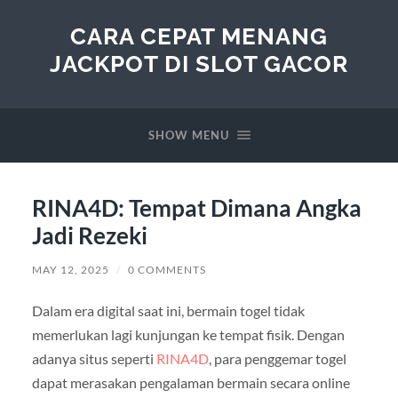
CARA CEPAT MENANG
JACKPOT DI SLOT GACOR
SHOW MENU
RINA4D: Tempat Dimana Angka
Jadi Rezeki
MAY 12, 2025
/
0 COMMENTS
Dalam era digital saat ini, bermain togel tidak
memerlukan lagi kunjungan ke tempat fisik. Dengan
adanya situs seperti
RINA4D
, para penggemar togel
dapat merasakan pengalaman bermain secara online