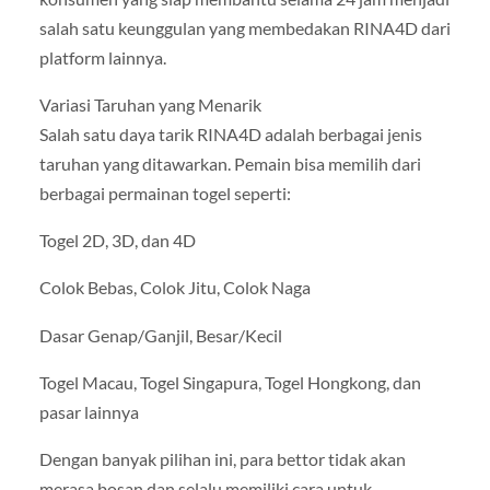
salah satu keunggulan yang membedakan RINA4D dari
platform lainnya.
Variasi Taruhan yang Menarik
Salah satu daya tarik RINA4D adalah berbagai jenis
taruhan yang ditawarkan. Pemain bisa memilih dari
berbagai permainan togel seperti:
Togel 2D, 3D, dan 4D
Colok Bebas, Colok Jitu, Colok Naga
Dasar Genap/Ganjil, Besar/Kecil
Togel Macau, Togel Singapura, Togel Hongkong, dan
pasar lainnya
Dengan banyak pilihan ini, para bettor tidak akan
merasa bosan dan selalu memiliki cara untuk