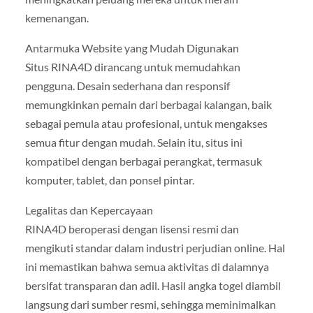
kemenangan.
Antarmuka Website yang Mudah Digunakan
Situs RINA4D dirancang untuk memudahkan
pengguna. Desain sederhana dan responsif
memungkinkan pemain dari berbagai kalangan, baik
sebagai pemula atau profesional, untuk mengakses
semua fitur dengan mudah. Selain itu, situs ini
kompatibel dengan berbagai perangkat, termasuk
komputer, tablet, dan ponsel pintar.
Legalitas dan Kepercayaan
RINA4D beroperasi dengan lisensi resmi dan
mengikuti standar dalam industri perjudian online. Hal
ini memastikan bahwa semua aktivitas di dalamnya
bersifat transparan dan adil. Hasil angka togel diambil
langsung dari sumber resmi, sehingga meminimalkan