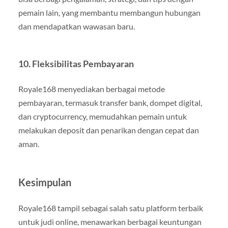
pemain lain, yang membantu membangun hubungan
dan mendapatkan wawasan baru.
10.
Fleksibilitas Pembayaran
Royale168 menyediakan berbagai metode
pembayaran, termasuk transfer bank, dompet digital,
dan cryptocurrency, memudahkan pemain untuk
melakukan deposit dan penarikan dengan cepat dan
aman.
Kesimpulan
Royale168 tampil sebagai salah satu platform terbaik
untuk judi online, menawarkan berbagai keuntungan