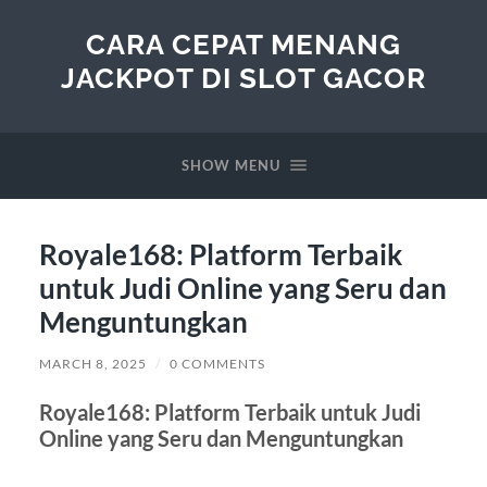
CARA CEPAT MENANG
JACKPOT DI SLOT GACOR
SHOW MENU
Royale168: Platform Terbaik
untuk Judi Online yang Seru dan
Menguntungkan
MARCH 8, 2025
/
0 COMMENTS
Royale168: Platform Terbaik untuk Judi
Online yang Seru dan Menguntungkan