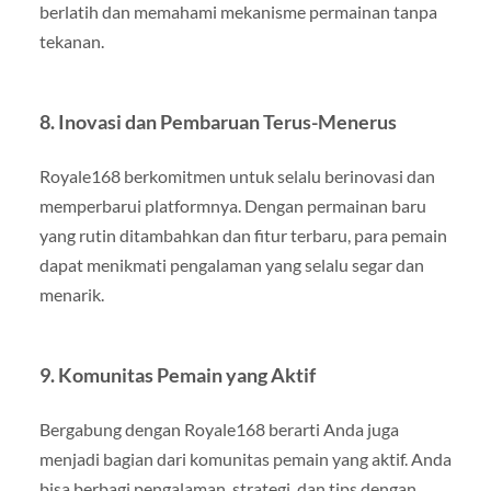
berlatih dan memahami mekanisme permainan tanpa
tekanan.
8.
Inovasi dan Pembaruan Terus-Menerus
Royale168 berkomitmen untuk selalu berinovasi dan
memperbarui platformnya. Dengan permainan baru
yang rutin ditambahkan dan fitur terbaru, para pemain
dapat menikmati pengalaman yang selalu segar dan
menarik.
9.
Komunitas Pemain yang Aktif
Bergabung dengan Royale168 berarti Anda juga
menjadi bagian dari komunitas pemain yang aktif. Anda
bisa berbagi pengalaman, strategi, dan tips dengan