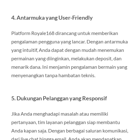
4.
Antarmuka yang User-Friendly
Platform Royale168 dirancang untuk memberikan
pengalaman pengguna yang lancar. Dengan antarmuka
yang intuitif, Anda dapat dengan mudah menemukan
permainan yang diinginkan, melakukan deposit, dan
menarik dana. Ini menjamin pengalaman bermain yang
menyenangkan tanpa hambatan teknis.
5.
Dukungan Pelanggan yang Responsif
Jika Anda menghadapi masalah atau memiliki
pertanyaan, tim layanan pelanggan siap membantu
Anda kapan saja. Dengan berbagai saluran komunikasi,
dari live chat hingga email, Anda akan mendapatkan