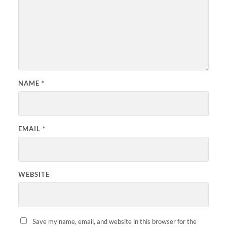
NAME
*
EMAIL
*
WEBSITE
Save my name, email, and website in this browser for the