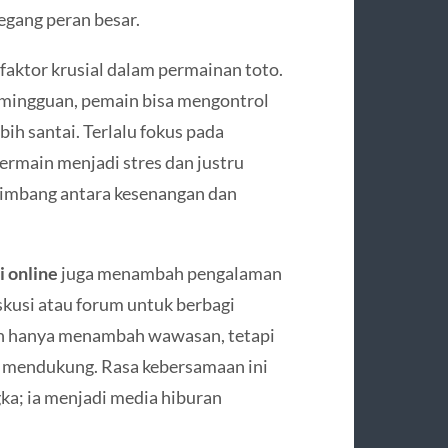
gang peran besar.
faktor krusial dalam permainan toto.
 mingguan, pemain bisa mengontrol
ih santai. Terlalu fokus pada
rmain menjadi stres dan justru
eimbang antara kesenangan dan
i online
juga menambah pengalaman
skusi atau forum untuk berbagi
ukan hanya menambah wawasan, tetapi
 mendukung. Rasa kebersamaan ini
ka; ia menjadi media hiburan