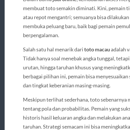
membuat toto semakin diminati. Kini, pemain tid
atau repot mengantri; semuanya bisa dilakukan m
membuka peluang baru, baik bagi pemain pemu
berpengalaman.
Salah satu hal menarik dari
toto macau
adalah va
Tidak hanya soal menebak angka tunggal, tetapi
urutan, hingga taruhan khusus yang meningkat
berbagai pilihan ini, pemain bisa menyesuaikan
dan tingkat keberanian masing-masing.
Meskipun terlihat sederhana, toto sebenarny
tentang pola dan probabilitas. Pemain yang su
historis hasil keluaran angka dan melakukan an
taruhan. Strategi semacam ini bisa meningkatk