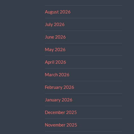
August 2026
July 2026
June 2026
May 2026
April 2026
March 2026
February 2026
January 2026
December 2025
November 2025