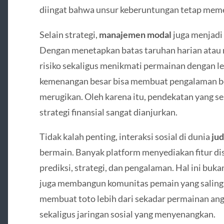
diingat bahwa unsur keberuntungan tetap meme
Selain strategi,
manajemen modal
juga menjadi 
Dengan menetapkan batas taruhan harian atau
risiko sekaligus menikmati permainan dengan leb
kemenangan besar bisa membuat pengalaman be
merugikan. Oleh karena itu, pendekatan yang s
strategi finansial sangat dianjurkan.
Tidak kalah penting, interaksi sosial di dunia
jud
bermain. Banyak platform menyediakan fitur di
prediksi, strategi, dan pengalaman. Hal ini b
juga membangun komunitas pemain yang saling
membuat toto lebih dari sekadar permainan ang
sekaligus jaringan sosial yang menyenangkan.