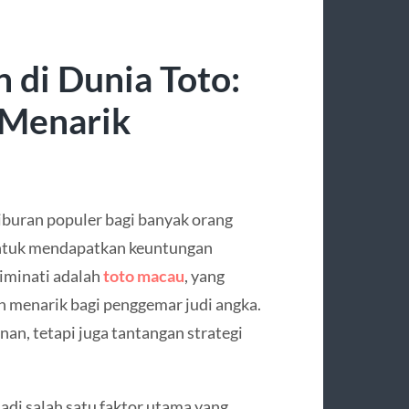
 di Dunia Toto:
 Menarik
iburan populer bagi banyak orang
untuk mendapatkan keuntungan
diminati adalah
toto macau
, yang
 menarik bagi penggemar judi angka.
an, tetapi juga tantangan strategi
adi salah satu faktor utama yang