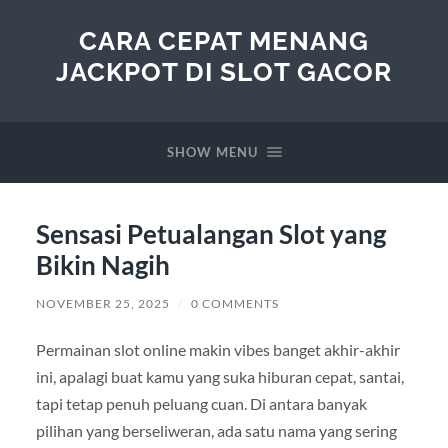
CARA CEPAT MENANG
JACKPOT DI SLOT GACOR
SHOW MENU
Sensasi Petualangan Slot yang
Bikin Nagih
NOVEMBER 25, 2025
/
0 COMMENTS
Permainan slot online makin vibes banget akhir-akhir
ini, apalagi buat kamu yang suka hiburan cepat, santai,
tapi tetap penuh peluang cuan. Di antara banyak
pilihan yang berseliweran, ada satu nama yang sering