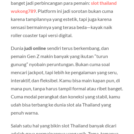
banget jadi perbincangan para pemain:
slot thailand
wukong789
. Platform ini jadi sorotan bukan cuma
karena tampilannya yang estetik, tapi juga karena
sensasi bermainnya yang terasa beda—kayak naik
roller coaster tapi versi digital.
Dunia
judi online
sendiri terus berkembang, dan
pemain Gen Z makin banyak yang ikutan “turun
gunung” nyobain peruntungan. Bukan cuma soal
mencari jackpot, tapi lebih ke pengalaman yang seru,
interaktif, dan fleksibel. Kamu bisa main kapan pun, di
mana pun, tanpa harus tampil formal atau ribet banget.
Cuma modal perangkat dan koneksi yang stabil, kamu
udah bisa terbang ke dunia slot ala Thailand yang
penuh warna.
Salah satu hal yang bikin slot Thailand banyak dicari
adalah gaya permainannya yang unik. Tema-temanya