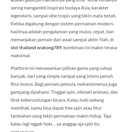
sering mengambil inspirasi budaya Asia, karakter
legendaris, sampai vibe tropis yang bikin mata betah.
Ketika digabung dengan sistem permainan modern,
hasilnya adalah pengalaman yang mulus, cepat, dan
memanjakan pemain dari awal sampai akhir. Nah, di
slot thailand wukong789
, kombinasi ini makin terasa
maksimal.
Platform ini menawarkan pilihan game yang cukup
banyak, dari yang simple sampai yang intens penuh
fitur bonus. Bagi pemain pemula, mekanismenya juga
gampang dipahami. Tinggal spin, nikmati animasi, dan
lihat keberuntungan bicara. Kalau hoki sedang
memihak, kamu bisa dapat free spin atau fitur
tambahan yang bikin permainan makin hidup. Tapi
kalau lagi nggak hoki… ya anggap aja spin itu
pemanasan.