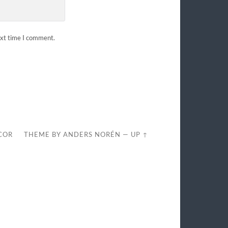
ext time I comment.
COR
THEME BY
ANDERS NORÉN
—
UP ↑