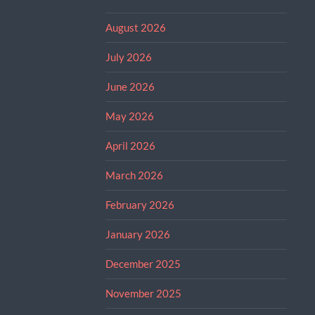
August 2026
July 2026
June 2026
May 2026
April 2026
March 2026
February 2026
January 2026
December 2025
November 2025