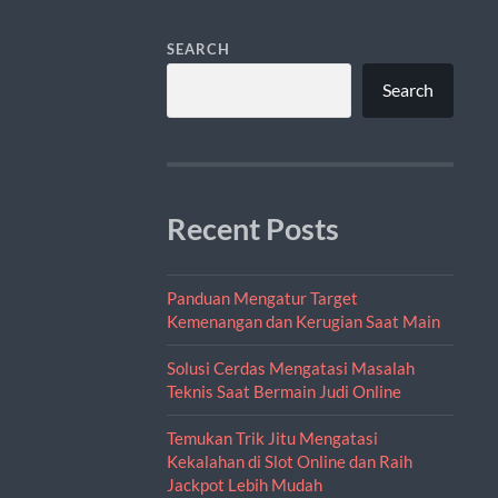
SEARCH
Search
Recent Posts
Panduan Mengatur Target
Kemenangan dan Kerugian Saat Main
Solusi Cerdas Mengatasi Masalah
Teknis Saat Bermain Judi Online
Temukan Trik Jitu Mengatasi
Kekalahan di Slot Online dan Raih
Jackpot Lebih Mudah