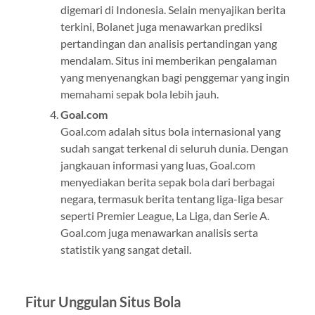
digemari di Indonesia. Selain menyajikan berita
terkini, Bolanet juga menawarkan prediksi
pertandingan dan analisis pertandingan yang
mendalam. Situs ini memberikan pengalaman
yang menyenangkan bagi penggemar yang ingin
memahami sepak bola lebih jauh.
Goal.com
Goal.com adalah situs bola internasional yang
sudah sangat terkenal di seluruh dunia. Dengan
jangkauan informasi yang luas, Goal.com
menyediakan berita sepak bola dari berbagai
negara, termasuk berita tentang liga-liga besar
seperti Premier League, La Liga, dan Serie A.
Goal.com juga menawarkan analisis serta
statistik yang sangat detail.
Fitur Unggulan Situs Bola