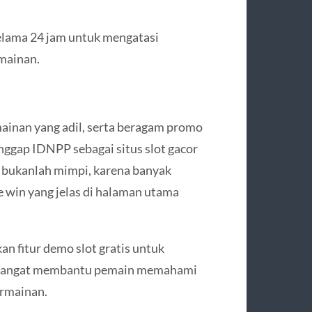
elama 24 jam untuk mengatasi
mainan.
ainan yang adil, serta beragam promo
nggap IDNPP sebagai situs slot gacor
 bukanlah mimpi, karena banyak
e win yang jelas di halaman utama
 fitur demo slot gratis untuk
ni sangat membantu pemain memahami
ermainan.