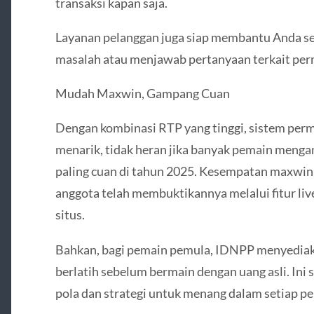
transaksi kapan saja.
Layanan pelanggan juga siap membantu Anda s
masalah atau menjawab pertanyaan terkait per
Mudah Maxwin, Gampang Cuan
Dengan kombinasi RTP yang tinggi, sistem perm
menarik, tidak heran jika banyak pemain menga
paling cuan di tahun 2025. Kesempatan maxwin
anggota telah membuktikannya melalui fitur liv
situs.
Bahkan, bagi pemain pemula, IDNPP menyediakan
berlatih sebelum bermain dengan uang asli. I
pola dan strategi untuk menang dalam setiap p