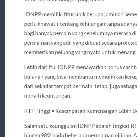
IDNPP memiliki fitur unik berupa jaminan keme
perlu khawatir tentang kehilangan tanpa adanya 
bagi banyak pemain yang sebelumnya merasa dir
permainan yang adil yang dibuat secara profesi
memberikan peluang yang nyata untuk menang,
Lebih dari itu, IDNPP menawarkan bonus cashba
bulanan yang bisa membantu memulihkan kerugia
dari sekadar tempat bermain, tetapi juga sebaga
meraih keuntungan.
RTP Tinggi = Kesempatan Kemenangan Lebih B
Salah satu keunggulan IDNPP adalah tingkat RT
hingga 98% pada beberapa permainan pilihan. Ang