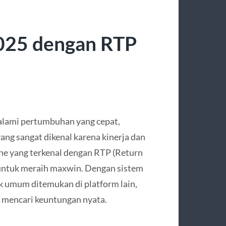
025 dengan RTP
alami pertumbuhan yang cepat,
ang sangat dikenal karena kinerja dan
line yang terkenal dengan RTP (Return
n untuk meraih maxwin. Dengan sistem
ak umum ditemukan di platform lain,
 mencari keuntungan nyata.