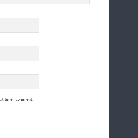
ext time I comment.