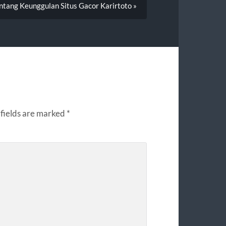
ntang Keunggulan Situs Gacor Karirtoto »
fields are marked
*