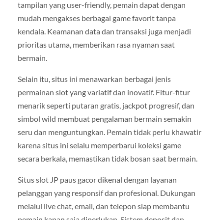
tampilan yang user-friendly, pemain dapat dengan
mudah mengakses berbagai game favorit tanpa
kendala. Keamanan data dan transaksi juga menjadi
prioritas utama, memberikan rasa nyaman saat
bermain.
Selain itu, situs ini menawarkan berbagai jenis
permainan slot yang variatif dan inovatif. Fitur-fitur
menarik seperti putaran gratis, jackpot progresif, dan
simbol wild membuat pengalaman bermain semakin
seru dan menguntungkan. Pemain tidak perlu khawatir
karena situs ini selalu memperbarui koleksi game
secara berkala, memastikan tidak bosan saat bermain.
Situs slot JP paus gacor dikenal dengan layanan
pelanggan yang responsif dan profesional. Dukungan
melalui live chat, email, dan telepon siap membantu
pemain kapan saja diperlukan. Sistem deposit dan