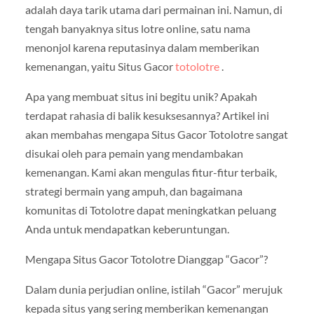
adalah daya tarik utama dari permainan ini. Namun, di
tengah banyaknya situs lotre online, satu nama
menonjol karena reputasinya dalam memberikan
kemenangan, yaitu Situs Gacor
totolotre
.
Apa yang membuat situs ini begitu unik? Apakah
terdapat rahasia di balik kesuksesannya? Artikel ini
akan membahas mengapa Situs Gacor Totolotre sangat
disukai oleh para pemain yang mendambakan
kemenangan. Kami akan mengulas fitur-fitur terbaik,
strategi bermain yang ampuh, dan bagaimana
komunitas di Totolotre dapat meningkatkan peluang
Anda untuk mendapatkan keberuntungan.
Mengapa Situs Gacor Totolotre Dianggap “Gacor”?
Dalam dunia perjudian online, istilah “Gacor” merujuk
kepada situs yang sering memberikan kemenangan