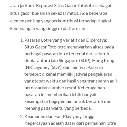
atau jackpot. Reputasi Situs Gacor Totolotre sebagai
situs gacor bukanlah sekadar mitos. Ada beberapa
elemen penting yang berkontribusi terhadap tingkat
kemenangan yang tinggi di platform ini:
Pasaran Lotre yang Variatif dan Dipercaya:
Situs Gacor Totolotre menawarkan akses pada
berbagai pasaran lotre terkenal dari seluruh
dunia, antara lain Singapore (SGP), Hong Kong
(HK), Sydney (SDY), dan lainnya. Pasaran
tersebut dikenal memiliki jadwal pengeluaran
yang tepat waktu dan hasil yang transparan adil
berdasarkan sumber resmi. Keberagaman
pasaran ini memberikan lebih banyak
kesempatan bagi pemain untuk bertaruh dan
menang pada waktu yang berbeda.
Keamanan dan Fair Play yang Tinggi:
Kepercayaan adalah dasar dari permainan lotre