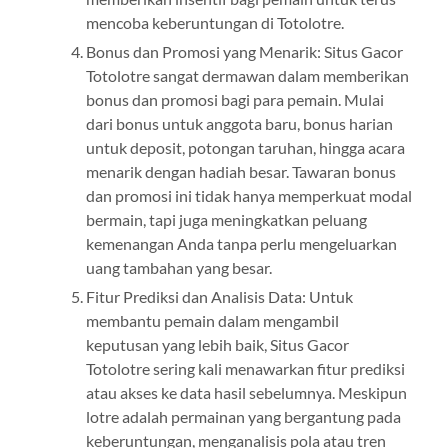
mencoba keberuntungan di Totolotre.
Bonus dan Promosi yang Menarik: Situs Gacor
Totolotre sangat dermawan dalam memberikan
bonus dan promosi bagi para pemain. Mulai
dari bonus untuk anggota baru, bonus harian
untuk deposit, potongan taruhan, hingga acara
menarik dengan hadiah besar. Tawaran bonus
dan promosi ini tidak hanya memperkuat modal
bermain, tapi juga meningkatkan peluang
kemenangan Anda tanpa perlu mengeluarkan
uang tambahan yang besar.
Fitur Prediksi dan Analisis Data: Untuk
membantu pemain dalam mengambil
keputusan yang lebih baik, Situs Gacor
Totolotre sering kali menawarkan fitur prediksi
atau akses ke data hasil sebelumnya. Meskipun
lotre adalah permainan yang bergantung pada
keberuntungan, menganalisis pola atau tren