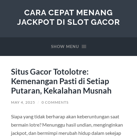
CARA CEPAT MENANG
JACKPOT DI SLOT GACOR
SHOW MENU
Situs Gacor Totolotre:
Kemenangan Pasti di Setiap
Putaran, Kekalahan Musnah
MAY 4, 2025
/
0 COMMENTS
Siapa yang tidak berharap akan keberuntungan saat
bermain lotre? Menunggu hasil undian, menginginkan
jackpot, dan bermimpi merubah hidup dalam sekejap