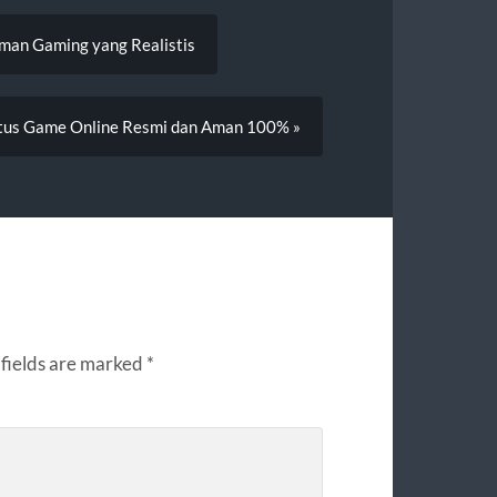
man Gaming yang Realistis
tus Game Online Resmi dan Aman 100% »
fields are marked
*