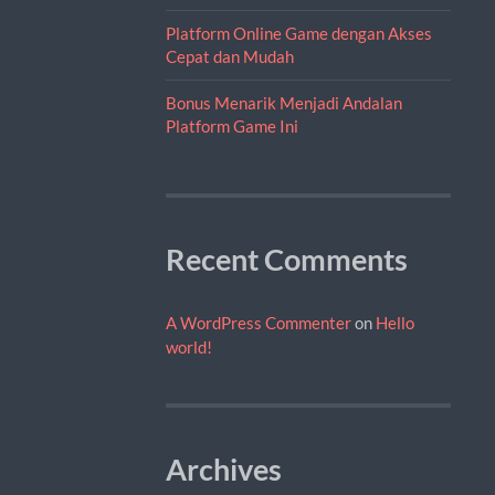
Platform Online Game dengan Akses
Cepat dan Mudah
Bonus Menarik Menjadi Andalan
Platform Game Ini
Recent Comments
A WordPress Commenter
on
Hello
world!
Archives