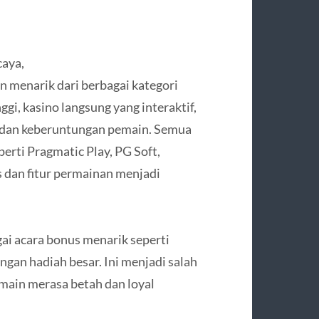
caya,
 menarik dari berbagai kategori
ggi, kasino langsung yang interaktif,
gi dan keberuntungan pemain. Semua
erti Pragmatic Play, PG Soft,
s dan fitur permainan menjadi
ai acara bonus menarik seperti
gan hadiah besar. Ini menjadi salah
main merasa betah dan loyal