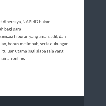
apat dipercaya, NAPI4D bukan
ah bagi para
ensasi hiburan yang aman, adil, dan
lan, bonus melimpah, serta dukungan
 tujuan utama bagi siapa saja yang
mainan online.