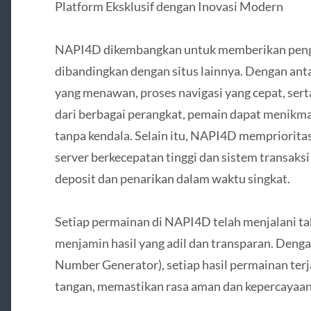
Platform Eksklusif dengan Inovasi Modern
NAPI4D dikembangkan untuk memberikan peng
dibandingkan dengan situs lainnya. Dengan an
yang menawan, proses navigasi yang cepat, ser
dari berbagai perangkat, pemain dapat menikm
tanpa kendala. Selain itu, NAPI4D mempriorit
server berkecepatan tinggi dan sistem transak
deposit dan penarikan dalam waktu singkat.
Setiap permainan di NAPI4D telah menjalani tah
menjamin hasil yang adil dan transparan. Den
Number Generator), setiap hasil permainan ter
tangan, memastikan rasa aman dan kepercayaan 