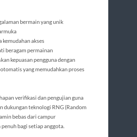
alaman bermain yang unik
tarmuka
ta kemudahan akses
ati beragam permainan
askan kepuasan pengguna dengan
si otomatis yang memudahkan proses
apan verifikasi dan pengujian guna
gan dukungan teknologi RNG (Random
jamin bebas dari campur
penuh bagi setiap anggota.