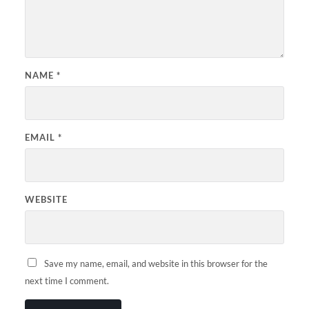
NAME
*
EMAIL
*
WEBSITE
Save my name, email, and website in this browser for the
next time I comment.