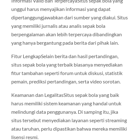
Informasi Valid dan TerpercayaSitus sepak bola yang
unggul harus menyajikan informasi yang dapat
dipertanggungjawabkan dari sumber yang diakui. Situs
yang memiliki jurnalis atau analis sepak bola
berpengalaman akan lebih terpercaya dibandingkan
yang hanya bergantung pada berita dari pihak lain.
Fitur LengkapSelain berita dan hasil pertandingan,
situs sepak bola yang terbaik biasanya menyediakan
fitur tambahan seperti forum untuk diskusi, statistik
pemain, prediksi pertandingan, serta video sorotan.
Keamanan dan LegalitasSitus sepak bola yang baik
harus memiliki sistem keamanan yang handal untuk
melindungi data penggunanya. Di samping itu, jika
situs tersebut menyediakan layanan seperti streaming
atau taruhan, perlu dipastikan bahwa mereka memiliki
lisensi resmi.