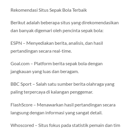
Rekomendasi Situs Sepak Bola Terbaik
Berikut adalah beberapa situs yang direkomendasikan
dan banyak digemari oleh pencinta sepak bola:
ESPN – Menyediakan berita, analisis, dan hasil
pertandingan secara real-time.
Goal.com – Platform berita sepak bola dengan
jangkauan yang luas dan beragam.
BBC Sport – Salah satu sumber berita olahraga yang
paling terpercaya di kalangan penggemar.
FlashScore – Menawarkan hasil pertandingan secara
langsung dengan informasi yang sangat detail.
Whoscored – Situs fokus pada statistik pemain dan tim