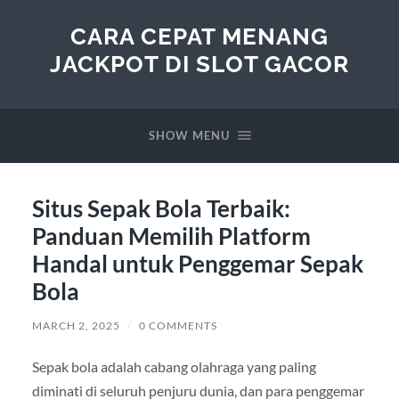
CARA CEPAT MENANG
JACKPOT DI SLOT GACOR
SHOW MENU
Situs Sepak Bola Terbaik:
Panduan Memilih Platform
Handal untuk Penggemar Sepak
Bola
MARCH 2, 2025
/
0 COMMENTS
Sepak bola adalah cabang olahraga yang paling
diminati di seluruh penjuru dunia, dan para penggemar