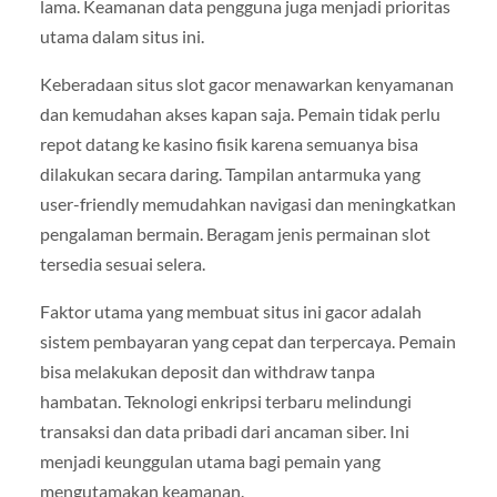
lama. Keamanan data pengguna juga menjadi prioritas
utama dalam situs ini.
Keberadaan situs slot gacor menawarkan kenyamanan
dan kemudahan akses kapan saja. Pemain tidak perlu
repot datang ke kasino fisik karena semuanya bisa
dilakukan secara daring. Tampilan antarmuka yang
user-friendly memudahkan navigasi dan meningkatkan
pengalaman bermain. Beragam jenis permainan slot
tersedia sesuai selera.
Faktor utama yang membuat situs ini gacor adalah
sistem pembayaran yang cepat dan terpercaya. Pemain
bisa melakukan deposit dan withdraw tanpa
hambatan. Teknologi enkripsi terbaru melindungi
transaksi dan data pribadi dari ancaman siber. Ini
menjadi keunggulan utama bagi pemain yang
mengutamakan keamanan.