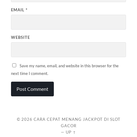
EMAIL
*
WEBSITE
Save my name, email, and website in this browser for the
next time I comment.
© 2026
CARA CEPAT MENANG JACKPOT DI SLOT
GACOR
—
UP ↑