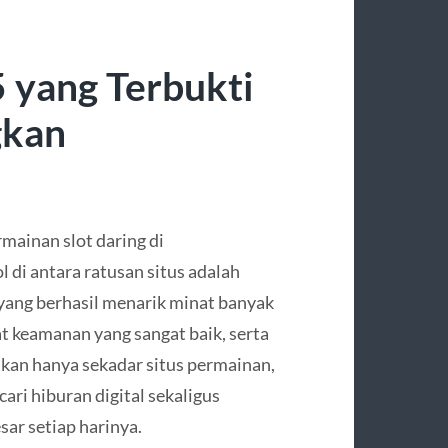
5 yang Terbukti
gkan
ainan slot daring di
 di antara ratusan situs adalah
 yang berhasil menarik minat banyak
at keamanan yang sangat baik, serta
kan hanya sekadar situs permainan,
ri hiburan digital sekaligus
r setiap harinya.