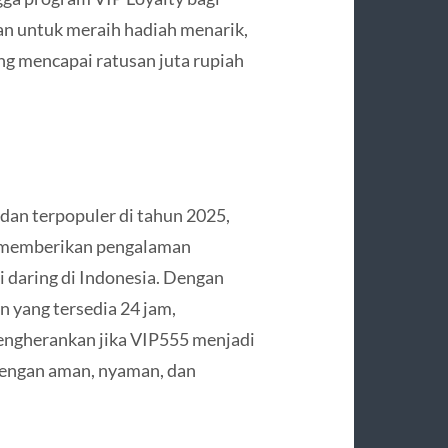
an untuk meraih hadiah menarik,
ng mencapai ratusan juta rupiah
 dan terpopuler di tahun 2025,
 memberikan pengalaman
 daring di Indonesia. Dengan
 yang tersedia 24 jam,
mengherankan jika VIP555 menjadi
dengan aman, nyaman, dan