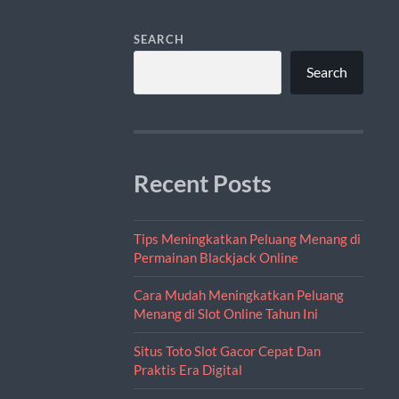
SEARCH
Search
Recent Posts
Tips Meningkatkan Peluang Menang di
Permainan Blackjack Online
Cara Mudah Meningkatkan Peluang
Menang di Slot Online Tahun Ini
Situs Toto Slot Gacor Cepat Dan
Praktis Era Digital