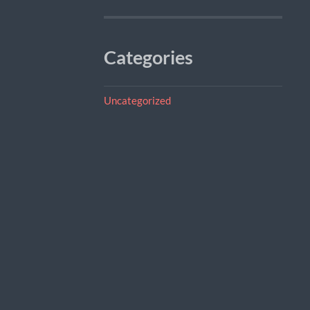
Categories
Uncategorized