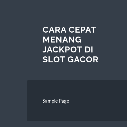
CARA CEPAT
MENANG
JACKPOT DI
SLOT GACOR
Sample Page