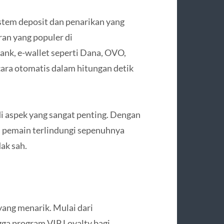
stem deposit dan penarikan yang
an yang populer di
ank, e-wallet seperti Dana, OVO,
cara otomatis dalam hitungan detik
di aspek yang sangat penting. Dengan
si pemain terlindungi sepenuhnya
ak sah.
yang menarik. Mulai dari
gga program VIP Loyalty bagi