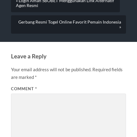
« Login Aman SBOBET Menggunakan Link Alternatif
Agen Resmi
Gerbang Resmi Togel Online Favorit Pemain Indonesia
»
Leave a Reply
Your email address will not be published.
Required fields
are marked
*
COMMENT
*