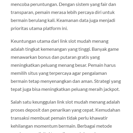
mencoba peruntungan. Dengan sistem yang fair dan
transparan, pemain merasa lebih percaya diri untuk
bermain berulang kali. Keamanan data juga menjadi
prioritas utama platform ini.
Keuntungan utama dari link slot mudah menang
adalah tingkat kemenangan yang tinggi. Banyak game
menawarkan bonus dan putaran gratis yang
meningkatkan peluang menang besar. Pemain harus
memilih situs yang terpercaya agar pengalaman
bermain tetap menyenangkan dan aman. Strategi yang
tepat juga bisa meningkatkan peluang meraih jackpot.
Salah satu keunggulan link slot mudah menang adalah
proses deposit dan penarikan yang cepat. Kemudahan
transaksi membuat pemain tidak perlu khawatir
kehilangan momentum bermain. Berbagai metode