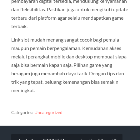
pembayaran digital tersedia, mendukung kenyamanan
dan fleksibilitas. Pastikan juga untuk mengikuti update
terbaru dari platform agar selalu mendapatkan game
terbaik.
Link slot mudah menang sangat cocok bagi pemula
maupun pemain berpengalaman. Kemudahan akses
melalui perangkat mobile dan desktop membuat siapa
saja bisa bermain kapan saja. Pilihan game yang
beragam juga menambah daya tarik. Dengan tips dan
trik yang tepat, peluang kemenangan bisa semakin
meningkat.
Categories:
Uncategorized