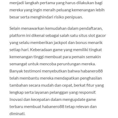
menjadi langkah pertama yang harus dilakukan bagi
mereka yang ingin meraih peluang kemenangan lebih
besar serta menghindari risiko penipuan.
Selain menawarkan kemudahan dalam pendaftaran,
platform ini dikenal sebagai salah satu situs slot gacor
yang selalu memberikan jackpot dan bonus menarik
setiap hari. Keberadaan game yang memiliki tingkat
kemenangan tinggi membuat para pemain semakin
semangat untuk mencoba peruntungan mereka.
Banyak testimoni menyebutkan bahwa habanero88
telah membantu mereka mendapatkan penghasilan
tambahan secara mudah dan cepat, berkat fitur yang
lengkap serta layanan pelanggan yang responsif.
Inovasi dan kecepatan dalam mengupdate game
terbaru membuat habanero88 tetap relevan dan
diminati.