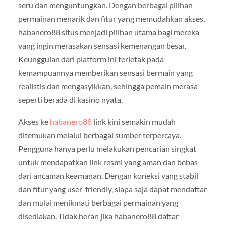
seru dan menguntungkan. Dengan berbagai pilihan
permainan menarik dan fitur yang memudahkan akses,
habanero88 situs menjadi pilihan utama bagi mereka
yang ingin merasakan sensasi kemenangan besar.
Keunggulan dari platform ini terletak pada
kemampuannya memberikan sensasi bermain yang
realistis dan mengasyikkan, sehingga pemain merasa
seperti berada di kasino nyata.
Akses ke
habanero88
link kini semakin mudah
ditemukan melalui berbagai sumber terpercaya.
Pengguna hanya perlu melakukan pencarian singkat
untuk mendapatkan link resmi yang aman dan bebas
dari ancaman keamanan. Dengan koneksi yang stabil
dan fitur yang user-friendly, siapa saja dapat mendaftar
dan mulai menikmati berbagai permainan yang
disediakan. Tidak heran jika habanero88 daftar