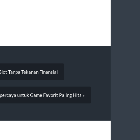
ot Tanpa Tekanan Finansial
rpercaya untuk Game Favorit Paling Hits »