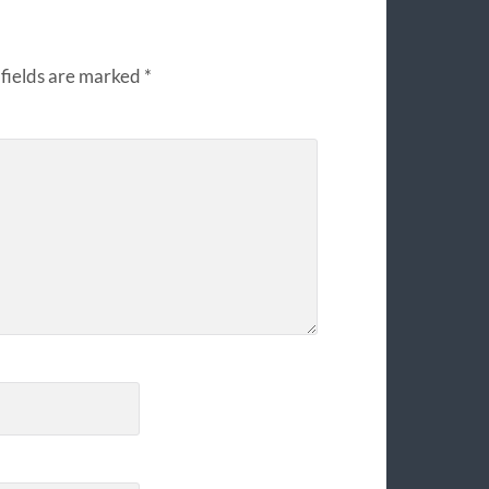
fields are marked
*