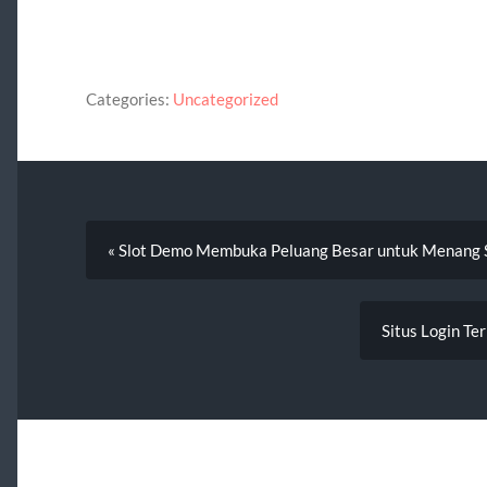
Categories:
Uncategorized
« Slot Demo Membuka Peluang Besar untuk Menang Sl
Situs Login Te