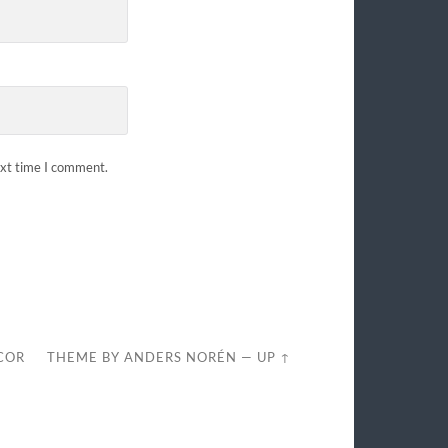
ext time I comment.
COR
THEME BY
ANDERS NORÉN
—
UP ↑