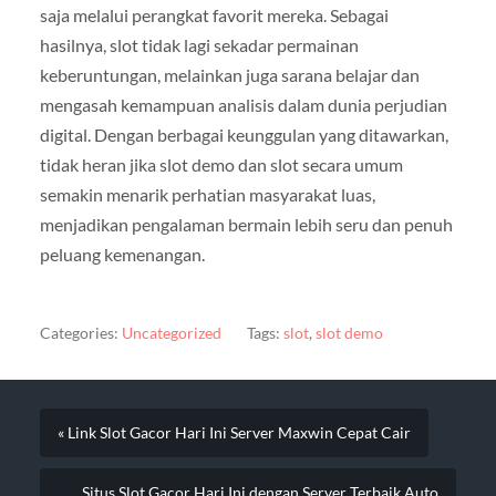
saja melalui perangkat favorit mereka. Sebagai
hasilnya, slot tidak lagi sekadar permainan
keberuntungan, melainkan juga sarana belajar dan
mengasah kemampuan analisis dalam dunia perjudian
digital. Dengan berbagai keunggulan yang ditawarkan,
tidak heran jika slot demo dan slot secara umum
semakin menarik perhatian masyarakat luas,
menjadikan pengalaman bermain lebih seru dan penuh
peluang kemenangan.
Categories:
Uncategorized
Tags:
slot
,
slot demo
« Link Slot Gacor Hari Ini Server Maxwin Cepat Cair
Situs Slot Gacor Hari Ini dengan Server Terbaik Auto