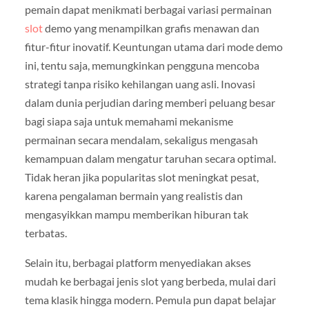
pemain dapat menikmati berbagai variasi permainan
slot
demo yang menampilkan grafis menawan dan
fitur-fitur inovatif. Keuntungan utama dari mode demo
ini, tentu saja, memungkinkan pengguna mencoba
strategi tanpa risiko kehilangan uang asli. Inovasi
dalam dunia perjudian daring memberi peluang besar
bagi siapa saja untuk memahami mekanisme
permainan secara mendalam, sekaligus mengasah
kemampuan dalam mengatur taruhan secara optimal.
Tidak heran jika popularitas slot meningkat pesat,
karena pengalaman bermain yang realistis dan
mengasyikkan mampu memberikan hiburan tak
terbatas.
Selain itu, berbagai platform menyediakan akses
mudah ke berbagai jenis slot yang berbeda, mulai dari
tema klasik hingga modern. Pemula pun dapat belajar