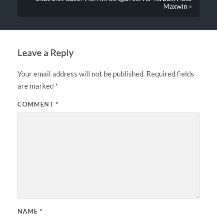
Maxwin »
Leave a Reply
Your email address will not be published.
Required fields
are marked
*
COMMENT
*
NAME
*