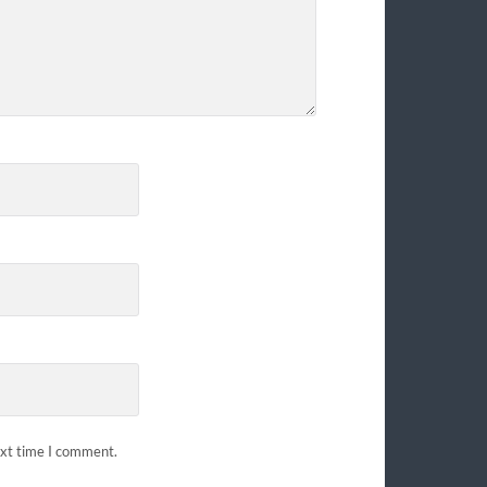
ext time I comment.