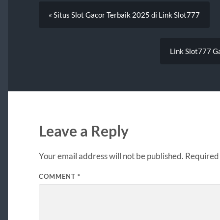
« Situs Slot Gacor Terbaik 2025 di Link Slot777
Link Slot777 Ga
Leave a Reply
Your email address will not be published.
Required 
COMMENT
*