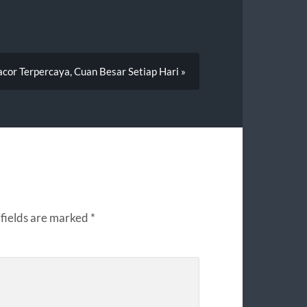
cor Terpercaya, Cuan Besar Setiap Hari »
fields are marked
*