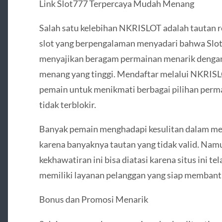
Link Slot777 Terpercaya Mudah Menang
Salah satu kelebihan NKRISLOT adalah tautan r
slot yang berpengalaman menyadari bahwa Slot
menyajikan beragam permainan menarik dengan
menang yang tinggi. Mendaftar melalui NKRIS
pemain untuk menikmati berbagai pilihan perm
tidak terblokir.
Banyak pemain menghadapi kesulitan dalam men
karena banyaknya tautan yang tidak valid. Na
kekhawatiran ini bisa diatasi karena situs ini t
memiliki layanan pelanggan yang siap membant
Bonus dan Promosi Menarik