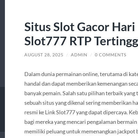
Situs Slot Gacor Hari 
Slot777 RTP Tertingg
AUGUST 28, 2025
/
ADMIN
/
0 COMMENTS
Dalam dunia permainan online, terutama di kate
handal dan dapat memberikan kemenangan secar
banyak pemain. Salah satu pilihan terbaik yang t
sebuah situs yang dikenal sering memberikan ha
resmi ke Link Slot777 yang dapat dipercaya. Keb
bagi mereka yang mencari pengalaman bermain
memiliki peluang untuk memenangkan jackpot b