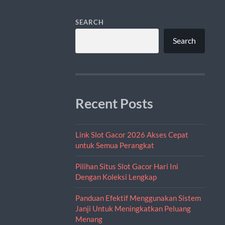
SEARCH
Search
Recent Posts
Link Slot Gacor 2026 Akses Cepat
untuk Semua Perangkat
Pilihan Situs Slot Gacor Hari Ini
Dengan Koleksi Lengkap
Panduan Efektif Menggunakan Sistem
Janji Untuk Meningkatkan Peluang
Menang