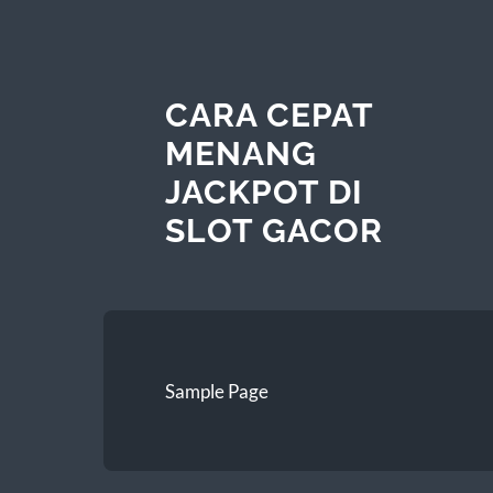
CARA CEPAT
MENANG
JACKPOT DI
SLOT GACOR
Sample Page