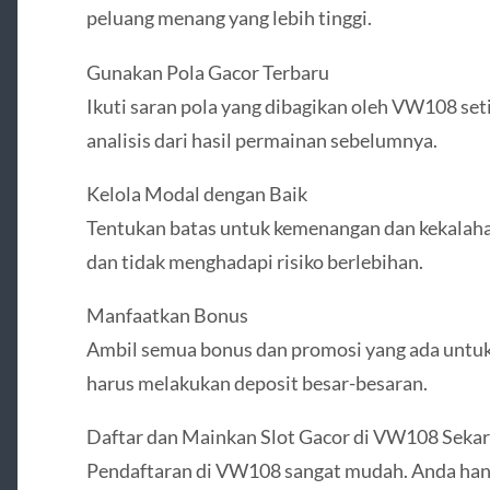
peluang menang yang lebih tinggi.
Gunakan Pola Gacor Terbaru
Ikuti saran pola yang dibagikan oleh VW108 seti
analisis dari hasil permainan sebelumnya.
Kelola Modal dengan Baik
Tentukan batas untuk kemenangan dan kekalaha
dan tidak menghadapi risiko berlebihan.
Manfaatkan Bonus
Ambil semua bonus dan promosi yang ada untu
harus melakukan deposit besar-besaran.
Daftar dan Mainkan Slot Gacor di VW108 Seka
Pendaftaran di VW108 sangat mudah. Anda hany