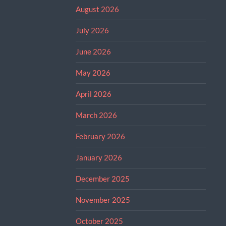
August 2026
July 2026
June 2026
May 2026
April 2026
March 2026
February 2026
January 2026
December 2025
November 2025
October 2025