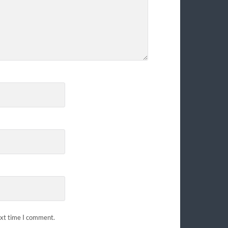
ext time I comment.