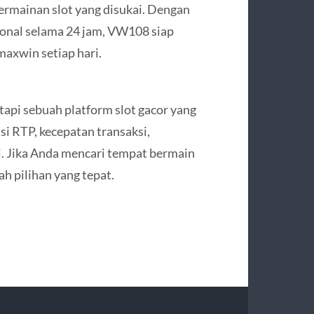
ermainan slot yang disukai. Dengan
ional selama 24 jam, VW108 siap
maxwin setiap hari.
tapi sebuah platform slot gacor yang
i RTP, kecepatan transaksi,
. Jika Anda mencari tempat bermain
h pilihan yang tepat.