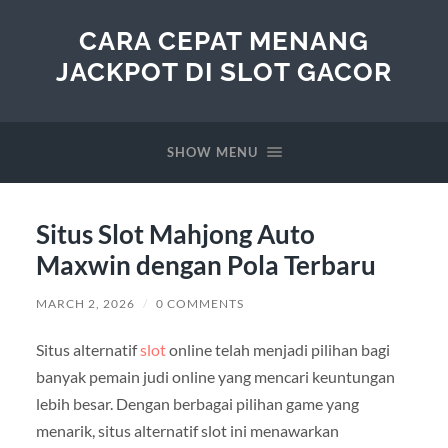
CARA CEPAT MENANG
JACKPOT DI SLOT GACOR
SHOW MENU
Situs Slot Mahjong Auto
Maxwin dengan Pola Terbaru
MARCH 2, 2026
/
0 COMMENTS
Situs alternatif
slot
online telah menjadi pilihan bagi
banyak pemain judi online yang mencari keuntungan
lebih besar. Dengan berbagai pilihan game yang
menarik, situs alternatif slot ini menawarkan