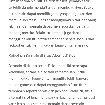
Untuk bermain di situs alternatif slot, pemain harus
terlebih dahulu mendaftar dan membuat akun. Setelah
itu, pemain dapat memilih game yang diinginkan dan
memulai bermain. Dengan menggunakan taruhan yang
lebih rendah, pemain dapat meningkatkan peluang
menang mereka. Selain itu, pemain juga dapat
menggunakan fitur-fitur tambahan seperti bonus dan
jackpot untuk meningkatkan keuntungan mereka.
Kelebihan Bermain di Situs Alternatif Slot
Bermain di situs alternatif slot memiliki beberapa
kelebihan, antara lain adalah kemampuan untuk
meningkatkan keuntungan, memiliki lebih banyak
pilihan game, dan dapat menggunakan fitur-fitur
tambahan seperti bonus dan jackpot. Selain itu, situs
alternatif slot juga menawarkan keamanan dan privasi
yang lebih baik sehingga pemain dapat bermain