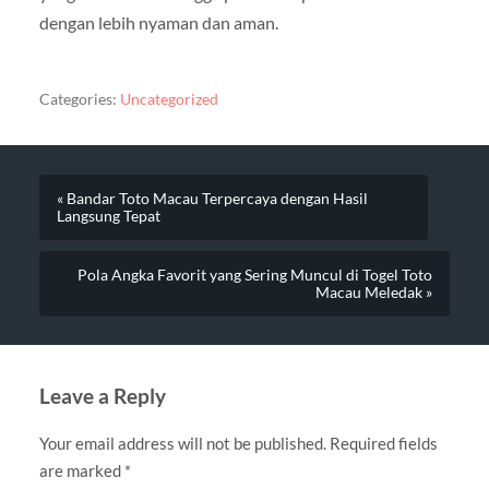
dengan lebih nyaman dan aman.
Categories:
Uncategorized
« Bandar Toto Macau Terpercaya dengan Hasil
Langsung Tepat
Pola Angka Favorit yang Sering Muncul di Togel Toto
Macau Meledak »
Leave a Reply
Your email address will not be published.
Required fields
are marked
*