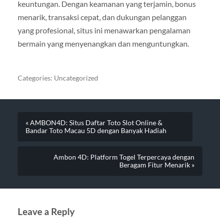
keuntungan. Dengan keamanan yang terjamin, bonus
menarik, transaksi cepat, dan dukungan pelanggan
yang profesional, situs ini menawarkan pengalaman
bermain yang menyenangkan dan menguntungkan.
Categories:
Uncategorized
« AMBON4D: Situs Daftar Toto Slot Online &
Bandar Toto Macau 5D dengan Banyak Hadiah
Ambon 4D: Platform Togel Terpercaya dengan
Beragam Fitur Menarik »
Leave a Reply