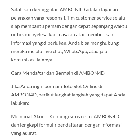
Salah satu keunggulan AMBON4D adalah layanan
pelanggan yang responsif. Tim customer service selalu
siap membantu pemain dengan cepat sepanjang waktu
untuk menyelesaikan masalah atau memberikan
informasi yang diperlukan. Anda bisa menghubungi
mereka melalui live chat, WhatsApp, atau jalur
komunikasi lainnya.
Cara Mendaftar dan Bermain di AMBON4D
Jika Anda ingin bermain Toto Slot Online di
AMBON4D, berikut langkahlangkah yang dapat Anda
lakukan:
Membuat Akun – Kunjungi situs resmi AMBON4D
dan lengkapi formulir pendaftaran dengan informasi
yang akurat.