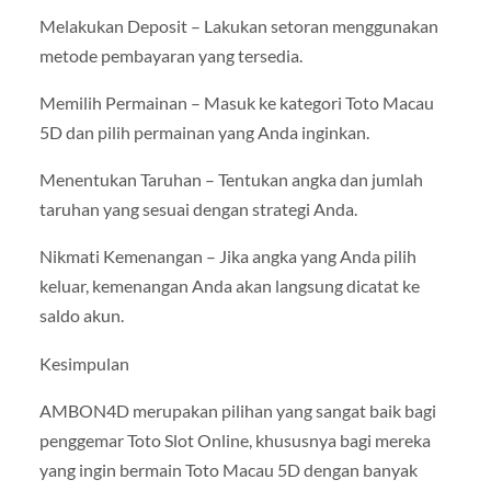
Melakukan Deposit – Lakukan setoran menggunakan
metode pembayaran yang tersedia.
Memilih Permainan – Masuk ke kategori Toto Macau
5D dan pilih permainan yang Anda inginkan.
Menentukan Taruhan – Tentukan angka dan jumlah
taruhan yang sesuai dengan strategi Anda.
Nikmati Kemenangan – Jika angka yang Anda pilih
keluar, kemenangan Anda akan langsung dicatat ke
saldo akun.
Kesimpulan
AMBON4D merupakan pilihan yang sangat baik bagi
penggemar Toto Slot Online, khususnya bagi mereka
yang ingin bermain Toto Macau 5D dengan banyak