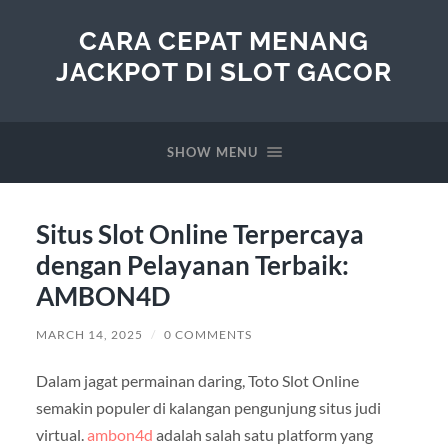
CARA CEPAT MENANG
JACKPOT DI SLOT GACOR
SHOW MENU
Situs Slot Online Terpercaya
dengan Pelayanan Terbaik:
AMBON4D
MARCH 14, 2025
/
0 COMMENTS
Dalam jagat permainan daring, Toto Slot Online
semakin populer di kalangan pengunjung situs judi
virtual.
ambon4d
adalah salah satu platform yang