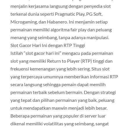
menjalin kerjasama langsung dengan penyedia slot
terkenal dunia seperti Pragmatic Play, PG Soft,
Microgaming, dan Habanero. Ini menjamin setiap
permainan memiliki algoritma fair play dan peluang
menang yang seimbang, tanpa adanya manipulasi.
Slot Gacor Hari Ini dengan RTP Tinggi
Istilah “slot gacor hari ini” mengacu pada permainan
slot yang memiliki Return to Player (RTP) tinggi dan
frekuensi kemenangan yang lebih sering. Situs slot
yang terpercaya umumnya memberikan informasi RTP
secara langsung sehingga pemain dapat memilih
permainan terbaik sebelum bermain. Dengan strategi
yang tepat dan pilihan permainan yang baik, peluang
untuk mendapatkan maxwin menjadi lebih besar.
Beberapa permainan yang populer di server luar
dikenal memiliki volatilitas yang seimbang, sangat