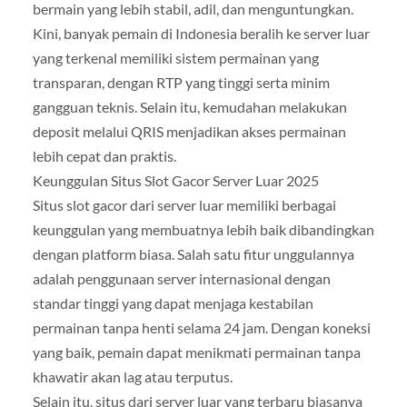
bermain yang lebih stabil, adil, dan menguntungkan.
Kini, banyak pemain di Indonesia beralih ke server luar
yang terkenal memiliki sistem permainan yang
transparan, dengan RTP yang tinggi serta minim
gangguan teknis. Selain itu, kemudahan melakukan
deposit melalui QRIS menjadikan akses permainan
lebih cepat dan praktis.
Keunggulan Situs Slot Gacor Server Luar 2025
Situs slot gacor dari server luar memiliki berbagai
keunggulan yang membuatnya lebih baik dibandingkan
dengan platform biasa. Salah satu fitur unggulannya
adalah penggunaan server internasional dengan
standar tinggi yang dapat menjaga kestabilan
permainan tanpa henti selama 24 jam. Dengan koneksi
yang baik, pemain dapat menikmati permainan tanpa
khawatir akan lag atau terputus.
Selain itu, situs dari server luar yang terbaru biasanya