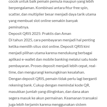
cocok untuk baik pemain pemula maupun yang lebih
berpengalaman. Kombinasi antara fitur free spin,
scatter, dan multiplier besar menjadi daya tarik utama
yang membuat slot online semakin banyak
peminatnya.
Deposit QRIS 2025: Praktis dan Aman
Di tahun 2025, cara pembayaran menjadi hal penting
ketika memilih situs slot online. Deposit QRIS kini
menjadi pilihan utama karena mendukung berbagai
aplikasi e-wallet dan mobile banking melalui satu kode
pembayaran. Proses deposit menjadi lebih cepat, real-
time, dan mengurangi kemungkinan kesalahan.
Dengan deposit QRIS, pemain tidak perlu lagi berganti
rekening bank. Cukup dengan memindai kode QR,
masukkan jumlah yang diinginkan, dan dana akan
segera masuk ke akun permainan. Keamanan transaksi
juga lebih terjamin karena menggunakan sistem