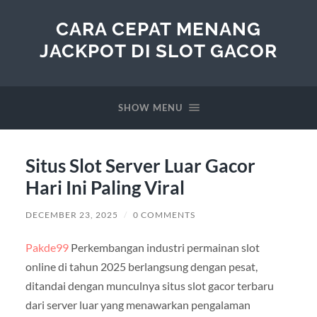
CARA CEPAT MENANG
JACKPOT DI SLOT GACOR
SHOW MENU
Situs Slot Server Luar Gacor
Hari Ini Paling Viral
DECEMBER 23, 2025
/
0 COMMENTS
Pakde99
Perkembangan industri permainan slot
online di tahun 2025 berlangsung dengan pesat,
ditandai dengan munculnya situs slot gacor terbaru
dari server luar yang menawarkan pengalaman