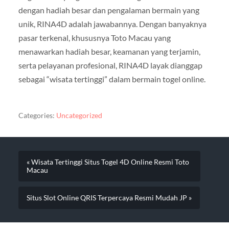
dengan hadiah besar dan pengalaman bermain yang
unik, RINA4D adalah jawabannya. Dengan banyaknya
pasar terkenal, khususnya Toto Macau yang
menawarkan hadiah besar, keamanan yang terjamin,
serta pelayanan profesional, RINA4D layak dianggap
sebagai “wisata tertinggi” dalam bermain togel online.
Categories:
Uncategorized
« Wisata Tertinggi Situs Togel 4D Online Resmi Toto
Macau
Situs Slot Online QRIS Terpercaya Resmi Mudah JP »