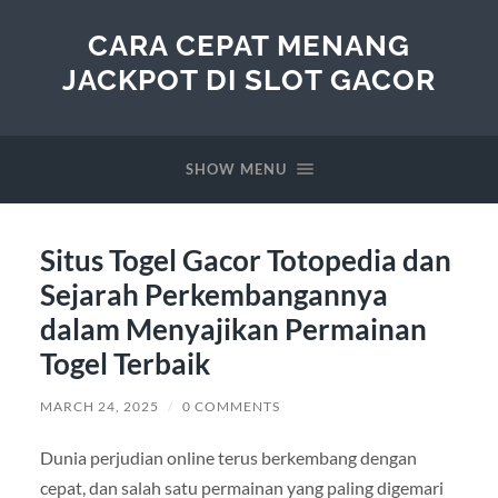
CARA CEPAT MENANG
JACKPOT DI SLOT GACOR
SHOW MENU
Situs Togel Gacor Totopedia dan
Sejarah Perkembangannya
dalam Menyajikan Permainan
Togel Terbaik
MARCH 24, 2025
/
0 COMMENTS
Dunia perjudian online terus berkembang dengan
cepat, dan salah satu permainan yang paling digemari