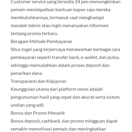
Customer service yang tersedia 24 jam memungkinkan
pemain mendapatkan bantuan kapan saja mereka
membutuhkannya, termasuk saat menghadapi
masalah teknis atau ingin menanyakan informasi
tentang promo terbaru.
Beragam Metode Pembayaran
Situs togel yang terpercaya menawarkan berbagai cara
pembayaran seperti transfer bank, e-wallet, dan pulsa,
sehingga memudahkan dalam proses deposit dan
penarikan dana.
Transparansi dan Kejujuran
Keunggulan utama dari platform resmi adalah
pengumuman hasil yang cepat dan akurat serta sistem
undian yang adil.
Bonus dan Promo Menarik
Bonus deposit, cashback, dan promo mingguan dapat
semakin memotivasi pemain dan meningkatkan