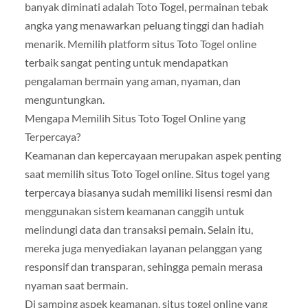
banyak diminati adalah Toto Togel, permainan tebak
angka yang menawarkan peluang tinggi dan hadiah
menarik. Memilih platform situs Toto Togel online
terbaik sangat penting untuk mendapatkan
pengalaman bermain yang aman, nyaman, dan
menguntungkan.
Mengapa Memilih Situs Toto Togel Online yang
Terpercaya?
Keamanan dan kepercayaan merupakan aspek penting
saat memilih situs Toto Togel online. Situs togel yang
terpercaya biasanya sudah memiliki lisensi resmi dan
menggunakan sistem keamanan canggih untuk
melindungi data dan transaksi pemain. Selain itu,
mereka juga menyediakan layanan pelanggan yang
responsif dan transparan, sehingga pemain merasa
nyaman saat bermain.
Di samping aspek keamanan, situs togel online yang