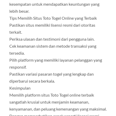
kesempatan untuk mendapatkan keuntungan yang
lebih besar.
Tips Memilih Situs Toto Togel Online yang Terbaik
Pastikan situs memiliki lisensi resmi dari otoritas
terkait.
Periksa ulasan dan testimoni dari pengguna lain.
Cek keamanan sistem dan metode transaksi yang
tersedia.
Pilih platform yang memiliki layanan pelanggan yang
responsif.
Pastikan variasi pasaran togel yang lengkap dan
diperbarui secara berkala.
Kesimpulan
Memilih platform situs Toto Togel online terbaik
sangatlah krusial untuk menjamin keamanan,
kenyamanan, dan peluang kemenangan yang maksimal.
Dengan memperhatikan aspek seperti lisensi resmi,