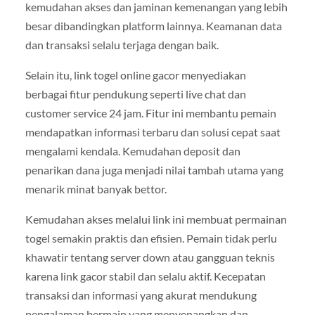
kemudahan akses dan jaminan kemenangan yang lebih
besar dibandingkan platform lainnya. Keamanan data
dan transaksi selalu terjaga dengan baik.
Selain itu, link togel online gacor menyediakan
berbagai fitur pendukung seperti live chat dan
customer service 24 jam. Fitur ini membantu pemain
mendapatkan informasi terbaru dan solusi cepat saat
mengalami kendala. Kemudahan deposit dan
penarikan dana juga menjadi nilai tambah utama yang
menarik minat banyak bettor.
Kemudahan akses melalui link ini membuat permainan
togel semakin praktis dan efisien. Pemain tidak perlu
khawatir tentang server down atau gangguan teknis
karena link gacor stabil dan selalu aktif. Kecepatan
transaksi dan informasi yang akurat mendukung
pengalaman bermain yang menyenangkan dan