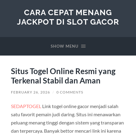
CARA CEPAT MENANG
JACKPOT DI SLOT GACOR
SHOW MENU
Situs Togel Online Resmi yang
Terkenal Stabil dan Aman
FEBRUARY 26, 2026
/
0 COMMENTS
SEDAPTOGEL
Link togel online gacor menjadi salah
satu favorit pemain judi daring. Situs ini menawarkan
peluang menang tinggi dengan sistem yang transparan
dan terpercaya. Banyak bettor mencari link ini karena