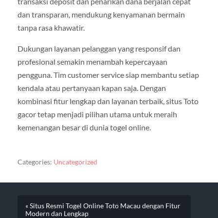
transaksi deposit dan penarikan dana berjalan cepat
dan transparan, mendukung kenyamanan bermain
tanpa rasa khawatir.
Dukungan layanan pelanggan yang responsif dan
profesional semakin menambah kepercayaan
pengguna. Tim customer service siap membantu setiap
kendala atau pertanyaan kapan saja. Dengan
kombinasi fitur lengkap dan layanan terbaik, situs Toto
gacor tetap menjadi pilihan utama untuk meraih
kemenangan besar di dunia togel online.
Categories:
Uncategorized
« Situs Resmi Togel Online Toto Macau dengan Fitur
Modern dan Lengkap