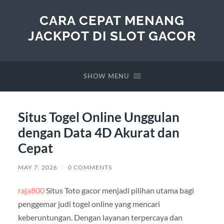
CARA CEPAT MENANG
JACKPOT DI SLOT GACOR
SHOW MENU
Situs Togel Online Unggulan
dengan Data 4D Akurat dan
Cepat
MAY 7, 2026
/
0 COMMENTS
raja800
Situs Toto gacor menjadi pilihan utama bagi
penggemar judi togel online yang mencari
keberuntungan. Dengan layanan terpercaya dan