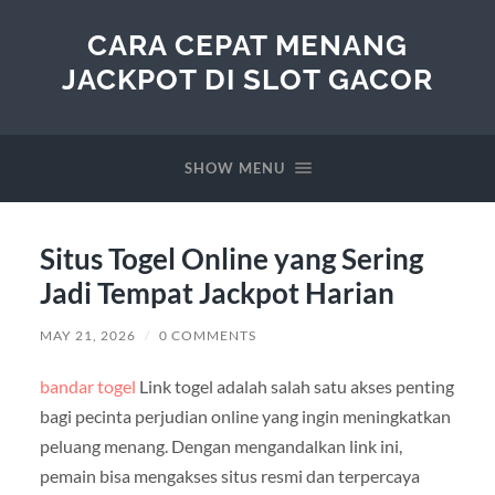
CARA CEPAT MENANG
JACKPOT DI SLOT GACOR
SHOW MENU
Situs Togel Online yang Sering
Jadi Tempat Jackpot Harian
MAY 21, 2026
/
0 COMMENTS
bandar togel
Link togel adalah salah satu akses penting
bagi pecinta perjudian online yang ingin meningkatkan
peluang menang. Dengan mengandalkan link ini,
pemain bisa mengakses situs resmi dan terpercaya