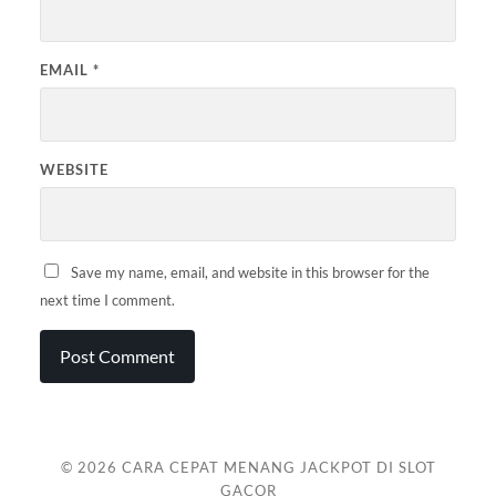
EMAIL
*
WEBSITE
Save my name, email, and website in this browser for the
next time I comment.
© 2026
CARA CEPAT MENANG JACKPOT DI SLOT
GACOR