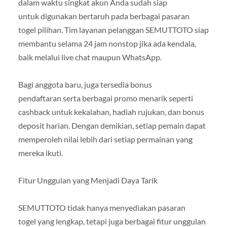
dalam waktu singkat akun Anda sudah siap
untuk digunakan bertaruh pada berbagai pasaran
togel pilihan. Tim layanan pelanggan SEMUTTOTO siap
membantu selama 24 jam nonstop jika ada kendala,
baik melalui live chat maupun WhatsApp.
Bagi anggota baru, juga tersedia bonus
pendaftaran serta berbagai promo menarik seperti
cashback untuk kekalahan, hadiah rujukan, dan bonus
deposit harian. Dengan demikian, setiap pemain dapat
memperoleh nilai lebih dari setiap permainan yang
mereka ikuti.
Fitur Unggulan yang Menjadi Daya Tarik
SEMUTTOTO tidak hanya menyediakan pasaran
togel yang lengkap, tetapi juga berbagai fitur unggulan