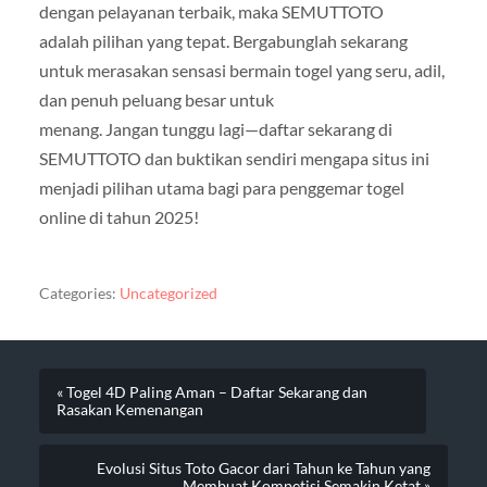
dengan pelayanan terbaik, maka SEMUTTOTO
adalah pilihan yang tepat. Bergabunglah sekarang
untuk merasakan sensasi bermain togel yang seru, adil,
dan penuh peluang besar untuk
menang. Jangan tunggu lagi—daftar sekarang di
SEMUTTOTO dan buktikan sendiri mengapa situs ini
menjadi pilihan utama bagi para penggemar togel
online di tahun 2025!
Categories:
Uncategorized
« Togel 4D Paling Aman – Daftar Sekarang dan
Rasakan Kemenangan
Evolusi Situs Toto Gacor dari Tahun ke Tahun yang
Membuat Kompetisi Semakin Ketat »