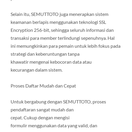
Selain itu, SEMUTTOTO juga menerapkan sistem
keamanan berlapis menggunakan teknologi SSL
Encryption 256-bit, sehingga seluruh informasi dan
transaksi para member terlindungi sepenuhnya. Hal
ini memungkinkan para pemain untuk lebih fokus pada
strategi dan keberuntungan tanpa
khawatir mengenai kebocoran data atau
kecurangan dalam sistem.
Proses Daftar Mudah dan Cepat
Untuk bergabung dengan SEMUTTOTO, proses
pendaftaran sangat mudah dan
cepat. Cukup dengan mengisi
formulir menggunakan data yang valid, dan