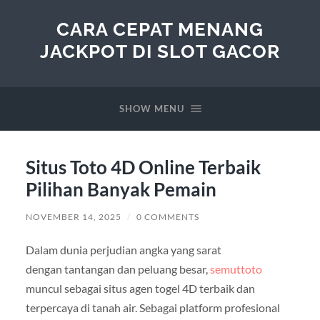
CARA CEPAT MENANG
JACKPOT DI SLOT GACOR
SHOW MENU
Situs Toto 4D Online Terbaik
Pilihan Banyak Pemain
NOVEMBER 14, 2025
/
0 COMMENTS
Dalam dunia perjudian angka yang sarat
dengan tantangan dan peluang besar,
semuttoto
muncul sebagai situs agen togel 4D terbaik dan
terpercaya di tanah air. Sebagai platform profesional