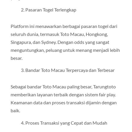
Pasaran Togel Terlengkap
Platform ini menawarkan berbagai pasaran togel dari
seluruh dunia, termasuk Toto Macau, Hongkong,
Singapura, dan Sydney. Dengan odds yang sangat
menguntungkan, peluang untuk menang menjadi lebih
besar.
Bandar Toto Macau Terpercaya dan Terbesar
Sebagai bandar Toto Macau paling besar, Tarungtoto
memberikan layanan terbaik dengan sistem fair play.
Keamanan data dan proses transaksi dijamin dengan
baik.
Proses Transaksi yang Cepat dan Mudah