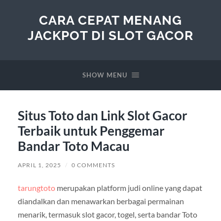
CARA CEPAT MENANG
JACKPOT DI SLOT GACOR
SHOW MENU
Situs Toto dan Link Slot Gacor
Terbaik untuk Penggemar
Bandar Toto Macau
APRIL 1, 2025
/
0 COMMENTS
tarungtoto
merupakan platform judi online yang dapat
diandalkan dan menawarkan berbagai permainan
menarik, termasuk slot gacor, togel, serta bandar Toto