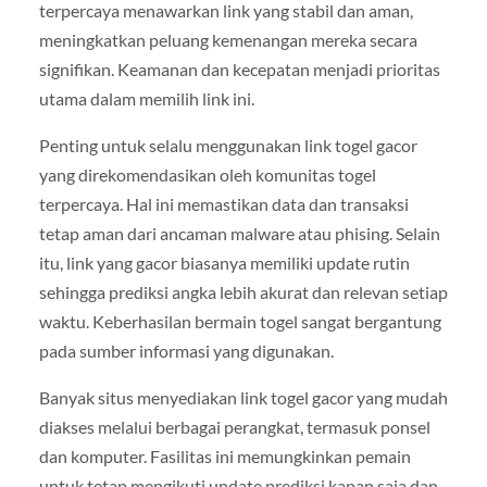
terpercaya menawarkan link yang stabil dan aman,
meningkatkan peluang kemenangan mereka secara
signifikan. Keamanan dan kecepatan menjadi prioritas
utama dalam memilih link ini.
Penting untuk selalu menggunakan link togel gacor
yang direkomendasikan oleh komunitas togel
terpercaya. Hal ini memastikan data dan transaksi
tetap aman dari ancaman malware atau phising. Selain
itu, link yang gacor biasanya memiliki update rutin
sehingga prediksi angka lebih akurat dan relevan setiap
waktu. Keberhasilan bermain togel sangat bergantung
pada sumber informasi yang digunakan.
Banyak situs menyediakan link togel gacor yang mudah
diakses melalui berbagai perangkat, termasuk ponsel
dan komputer. Fasilitas ini memungkinkan pemain
untuk tetap mengikuti update prediksi kapan saja dan