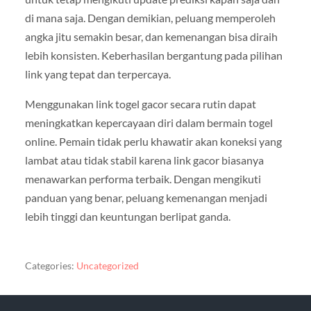
di mana saja. Dengan demikian, peluang memperoleh
angka jitu semakin besar, dan kemenangan bisa diraih
lebih konsisten. Keberhasilan bergantung pada pilihan
link yang tepat dan terpercaya.
Menggunakan link togel gacor secara rutin dapat
meningkatkan kepercayaan diri dalam bermain togel
online. Pemain tidak perlu khawatir akan koneksi yang
lambat atau tidak stabil karena link gacor biasanya
menawarkan performa terbaik. Dengan mengikuti
panduan yang benar, peluang kemenangan menjadi
lebih tinggi dan keuntungan berlipat ganda.
Categories:
Uncategorized