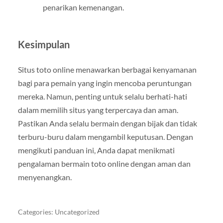
penarikan kemenangan.
Kesimpulan
Situs toto online menawarkan berbagai kenyamanan
bagi para pemain yang ingin mencoba peruntungan
mereka. Namun, penting untuk selalu berhati-hati
dalam memilih situs yang terpercaya dan aman.
Pastikan Anda selalu bermain dengan bijak dan tidak
terburu-buru dalam mengambil keputusan. Dengan
mengikuti panduan ini, Anda dapat menikmati
pengalaman bermain toto online dengan aman dan
menyenangkan.
Categories:
Uncategorized