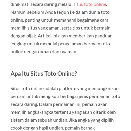
dinikmati secara daring melalui
situs toto online
.
Namun, sebelum Anda terjun ke dalam dunia toto
online, penting untuk memahami bagaimana cara
memilih situs yang aman, serta tips untuk bermain
dengan bijak. Artikel ini akan memberikan panduan
lengkap untuk memulai pengalaman bermain toto
online dengan aman dan nyaman.
Apa Itu Situs Toto Online?
Situs toto online adalah platform yang memungkinkan
pemain untuk mengikuti berbagai jenis permainan toto
secara daring. Dalam permainan ini, pemain akan
memilih angka-angka tertentu yang akan ditarik oleh
sistem dalam sebuah undian. Jika angka yang dipilih
cocok dengan hasil undian, pemain berhak