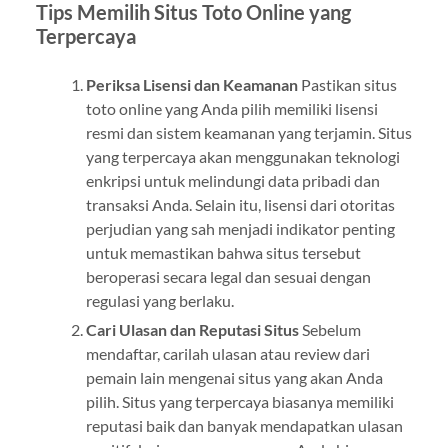
Tips Memilih Situs Toto Online yang
Terpercaya
Periksa Lisensi dan Keamanan
Pastikan situs
toto online yang Anda pilih memiliki lisensi
resmi dan sistem keamanan yang terjamin. Situs
yang terpercaya akan menggunakan teknologi
enkripsi untuk melindungi data pribadi dan
transaksi Anda. Selain itu, lisensi dari otoritas
perjudian yang sah menjadi indikator penting
untuk memastikan bahwa situs tersebut
beroperasi secara legal dan sesuai dengan
regulasi yang berlaku.
Cari Ulasan dan Reputasi Situs
Sebelum
mendaftar, carilah ulasan atau review dari
pemain lain mengenai situs yang akan Anda
pilih. Situs yang terpercaya biasanya memiliki
reputasi baik dan banyak mendapatkan ulasan