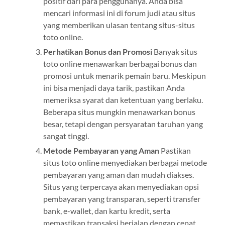
positif dari para penggunanya. Anda bisa
mencari informasi ini di forum judi atau situs
yang memberikan ulasan tentang situs-situs
toto online.
Perhatikan Bonus dan Promosi
Banyak situs
toto online menawarkan berbagai bonus dan
promosi untuk menarik pemain baru. Meskipun
ini bisa menjadi daya tarik, pastikan Anda
memeriksa syarat dan ketentuan yang berlaku.
Beberapa situs mungkin menawarkan bonus
besar, tetapi dengan persyaratan taruhan yang
sangat tinggi.
Metode Pembayaran yang Aman
Pastikan
situs toto online menyediakan berbagai metode
pembayaran yang aman dan mudah diakses.
Situs yang terpercaya akan menyediakan opsi
pembayaran yang transparan, seperti transfer
bank, e-wallet, dan kartu kredit, serta
memastikan transaksi berjalan dengan cepat