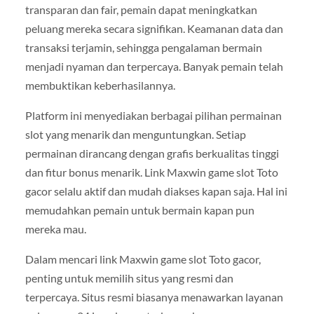
transparan dan fair, pemain dapat meningkatkan
peluang mereka secara signifikan. Keamanan data dan
transaksi terjamin, sehingga pengalaman bermain
menjadi nyaman dan terpercaya. Banyak pemain telah
membuktikan keberhasilannya.
Platform ini menyediakan berbagai pilihan permainan
slot yang menarik dan menguntungkan. Setiap
permainan dirancang dengan grafis berkualitas tinggi
dan fitur bonus menarik. Link Maxwin game slot Toto
gacor selalu aktif dan mudah diakses kapan saja. Hal ini
memudahkan pemain untuk bermain kapan pun
mereka mau.
Dalam mencari link Maxwin game slot Toto gacor,
penting untuk memilih situs yang resmi dan
terpercaya. Situs resmi biasanya menawarkan layanan