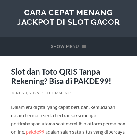
CARA CEPAT MENANG
JACKPOT DI SLOT GACOR
SHOW MENU
Slot dan Toto QRIS Tanpa
Rekening? Bisa di PAKDE99!
JUNE 20, 2025
/
0 COMMENTS
Dalam era digital yang cepat berubah, kemudahan
dalam bermain serta bertransaksi menjadi
pertimbangan utama saat memilih platform permainan
online.
pakde99
adalah salah satu situs yang dipercaya