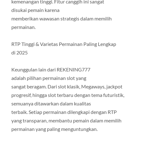
kemenangan tinggi. Fitur canggih ini sangat
disukai pemain karena
memberikan wawasan strategis dalam memilih
permainan.
RTP Tinggi & Varietas Permainan Paling Lengkap
di 2025
Keunggulan lain dari REKENING777
adalah pilihan permainan slot yang
sangat beragam. Dari slot klasik, Megaways, jackpot
progresif, hingga slot terbaru dengan tema futuristik,
semuanya ditawarkan dalam kualitas
terbaik. Setiap permainan dilengkapi dengan RTP
yang transparan, membantu pemain dalam memilih
permainan yang paling menguntungkan.