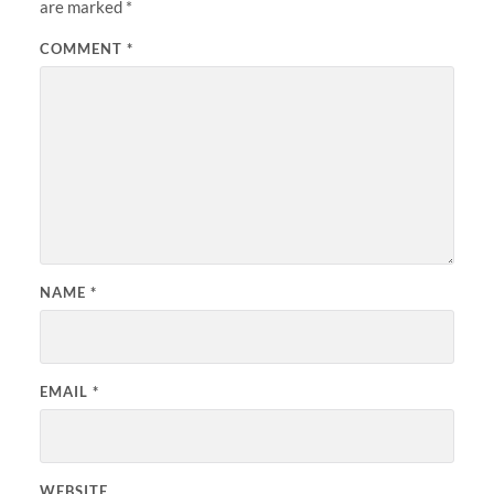
are marked
*
COMMENT
*
NAME
*
EMAIL
*
WEBSITE