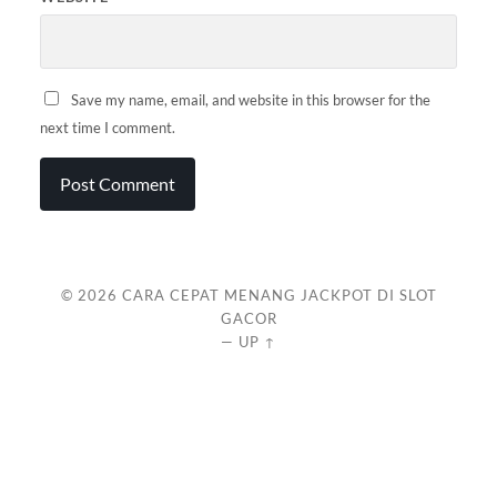
Save my name, email, and website in this browser for the
next time I comment.
© 2026
CARA CEPAT MENANG JACKPOT DI SLOT
GACOR
—
UP ↑