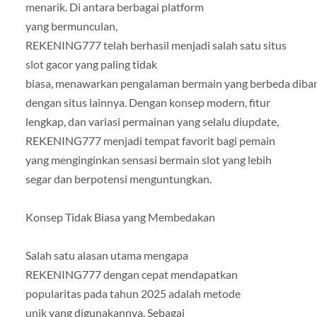
menarik. Di antara berbagai platform
yang bermunculan,
REKENING777 telah berhasil menjadi salah satu situs
slot gacor yang paling tidak
biasa, menawarkan pengalaman bermain yang berbeda diba
dengan situs lainnya. Dengan konsep modern, fitur
lengkap, dan variasi permainan yang selalu diupdate,
REKENING777 menjadi tempat favorit bagi pemain
yang menginginkan sensasi bermain slot yang lebih
segar dan berpotensi menguntungkan.
Konsep Tidak Biasa yang Membedakan
Salah satu alasan utama mengapa
REKENING777 dengan cepat mendapatkan
popularitas pada tahun 2025 adalah metode
unik yang digunakannya. Sebagai