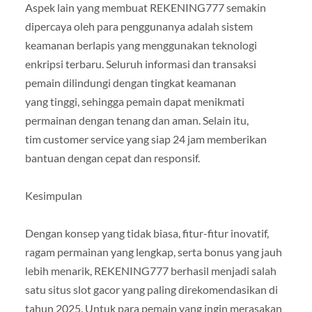
Aspek lain yang membuat REKENING777 semakin
dipercaya oleh para penggunanya adalah sistem
keamanan berlapis yang menggunakan teknologi
enkripsi terbaru. Seluruh informasi dan transaksi
pemain dilindungi dengan tingkat keamanan
yang tinggi, sehingga pemain dapat menikmati
permainan dengan tenang dan aman. Selain itu,
tim customer service yang siap 24 jam memberikan
bantuan dengan cepat dan responsif.
Kesimpulan
Dengan konsep yang tidak biasa, fitur-fitur inovatif,
ragam permainan yang lengkap, serta bonus yang jauh
lebih menarik, REKENING777 berhasil menjadi salah
satu situs slot gacor yang paling direkomendasikan di
tahun 2025. Untuk para pemain yang ingin merasakan