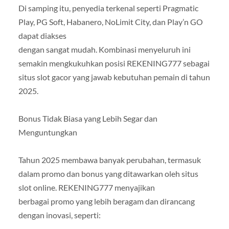
Di samping itu, penyedia terkenal seperti Pragmatic
Play, PG Soft, Habanero, NoLimit City, dan Play’n GO
dapat diakses
dengan sangat mudah. Kombinasi menyeluruh ini
semakin mengkukuhkan posisi REKENING777 sebagai
situs slot gacor yang jawab kebutuhan pemain di tahun
2025.
Bonus Tidak Biasa yang Lebih Segar dan
Menguntungkan
Tahun 2025 membawa banyak perubahan, termasuk
dalam promo dan bonus yang ditawarkan oleh situs
slot online. REKENING777 menyajikan
berbagai promo yang lebih beragam dan dirancang
dengan inovasi, seperti: