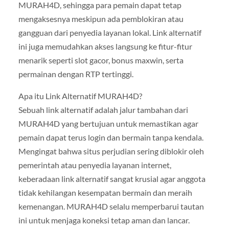
MURAH4D, sehingga para pemain dapat tetap
mengaksesnya meskipun ada pemblokiran atau
gangguan dari penyedia layanan lokal. Link alternatif
ini juga memudahkan akses langsung ke fitur-fitur
menarik seperti slot gacor, bonus maxwin, serta
permainan dengan RTP tertinggi.
Apa itu Link Alternatif MURAH4D?
Sebuah link alternatif adalah jalur tambahan dari
MURAH4D yang bertujuan untuk memastikan agar
pemain dapat terus login dan bermain tanpa kendala.
Mengingat bahwa situs perjudian sering diblokir oleh
pemerintah atau penyedia layanan internet,
keberadaan link alternatif sangat krusial agar anggota
tidak kehilangan kesempatan bermain dan meraih
kemenangan. MURAH4D selalu memperbarui tautan
ini untuk menjaga koneksi tetap aman dan lancar.