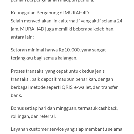
Keunggulan Bergabung di MURAH4D
Selain menyediakan link alternatif yang aktif selama 24
jam, MURAH4D juga memiliki beberapa kelebihan,
antara lain:
Setoran minimal hanya Rp10. 000, yang sangat
terjangkau bagi semua kalangan.
Proses transaksi yang cepat untuk kedua jenis
transaksi, baik deposit maupun penarikan, dengan
berbagai metode seperti QRIS, e-wallet, dan transfer
bank.
Bonus setiap hari dan mingguan, termasuk cashback,
rollingan, dan referral.
Layanan customer service yang siap membantu selama