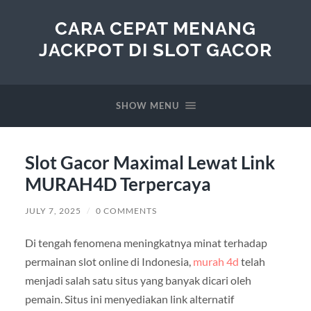
CARA CEPAT MENANG
JACKPOT DI SLOT GACOR
SHOW MENU
Slot Gacor Maximal Lewat Link
MURAH4D Terpercaya
JULY 7, 2025
/
0 COMMENTS
Di tengah fenomena meningkatnya minat terhadap
permainan slot online di Indonesia,
murah 4d
telah
menjadi salah satu situs yang banyak dicari oleh
pemain. Situs ini menyediakan link alternatif