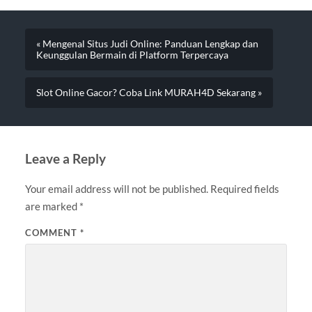
« Mengenal Situs Judi Online: Panduan Lengkap dan
Keunggulan Bermain di Platform Terpercaya
Slot Online Gacor? Coba Link MURAH4D Sekarang »
Leave a Reply
Your email address will not be published.
Required fields
are marked
*
COMMENT
*