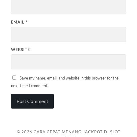
EMAIL
*
WEBSITE
Save my name, email, and website in this browser for the
next time I comment.
© 2026
CARA CEPAT MENANG JACKPOT DI SLOT