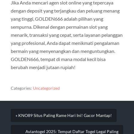
Jika Anda mencari agen slot online yang tepercaya
dengan deposit yang terjangkau dan peluang menang
yang tinggi, GOLDEN666 adalah pilihan yang
sempurna. Dikenal dengan permainan slot yang
menarik, transaksi yang cepat, serta layanan pelanggan
yang profesional, Anda dapat menikmati pengalaman
bermain yang menyenangkan dan menguntungkan.
GOLDEN666, tempat di mana modal kecil bisa
berubah menjadi jutaan rupiah!
Categories:
Uncategorized
« KNO89 Situs Paling Rame Hari Ini! Gacor Mantap!
Aviantogel 2025: Tempat Daftar Togel Legal Paling