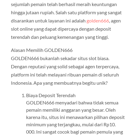
sejumlah pemain telah berhasil meraih keuntungan
hingga jutaan rupiah. Salah satu platform yang sangat
disarankan untuk layanan ini adalah
golden666
, agen
slot online yang dapat dipercaya dengan deposit
terendah dan peluang kemenangan yang tinggi.
Alasan Memilih GOLDEN666
GOLDEN666 bukanlah sekadar situs slot biasa.
Dengan reputasi yang solid sebagai agen terpercaya,
platform ini telah melayani ribuan pemain di seluruh
Indonesia. Apa yang membuatnya begitu unik?
Biaya Deposit Terendah
GOLDEN666 menyadari bahwa tidak semua
pemain memiliki anggaran yang besar. Oleh
karena itu, situs ini menawarkan pilihan deposit
minimum yang terjangkau, mulai dari Rp10.
000. Ini sangat cocok bagi pemain pemula yang