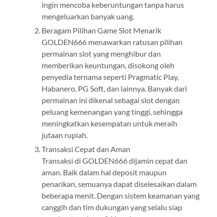
ingin mencoba keberuntungan tanpa harus
mengeluarkan banyak uang.
Beragam Pilihan Game Slot Menarik
GOLDEN666 menawarkan ratusan pilihan
permainan slot yang menghibur dan
memberikan keuntungan, disokong oleh
penyedia ternama seperti Pragmatic Play,
Habanero, PG Soft, dan lainnya. Banyak dari
permainan ini dikenal sebagai slot dengan
peluang kemenangan yang tinggi, sehingga
meningkatkan kesempatan untuk meraih
jutaan rupiah.
Transaksi Cepat dan Aman
Transaksi di GOLDEN666 dijamin cepat dan
aman. Baik dalam hal deposit maupun
penarikan, semuanya dapat diselesaikan dalam
beberapa menit. Dengan sistem keamanan yang
canggih dan tim dukungan yang selalu siap