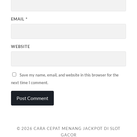
EMAIL
*
WEBSITE
Save my name, email, and website in this browser for the
next time I comment.
© 2026
CARA CEPAT MENANG JACKPOT DI SLOT
GACOR